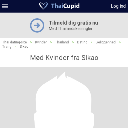
Log ind
Tilmeld dig gratis nu
Mød Thailandske singler
Thai dating-site
>
Kvinder
>
Thailand
>
Dating
>
Beliggenhed
>
Trang
>
Sikao
Mød Kvinder fra Sikao