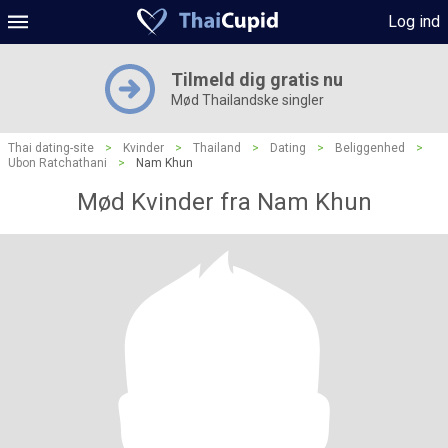
Log ind
Tilmeld dig gratis nu
Mød Thailandske singler
Thai dating-site
>
Kvinder
>
Thailand
>
Dating
>
Beliggenhed
>
Ubon Ratchathani
>
Nam Khun
Mød Kvinder fra Nam Khun