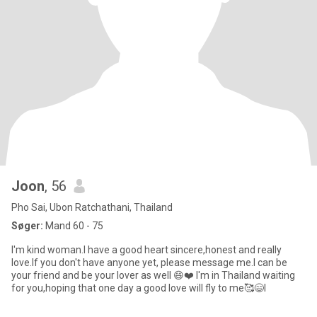
Joon
, 56
Pho Sai, Ubon Ratchathani, Thailand
Søger:
Mand 60 - 75
I'm kind woman.I have a good heart sincere,honest and really
love.If you don't have anyone yet, please message me.I can be
your friend and be your lover as well 😄❤️ I'm in Thailand waiting
for you,hoping that one day a good love will fly to me🥰😄I