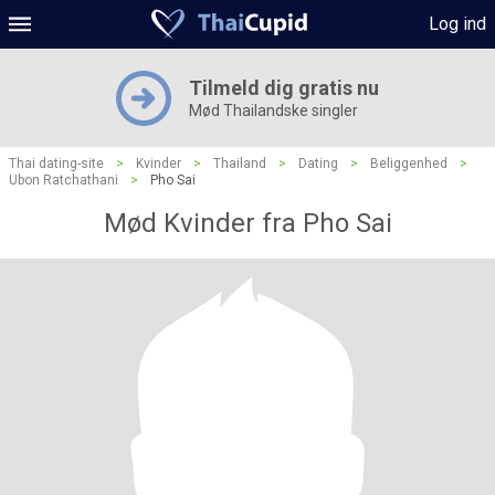
Log ind
Tilmeld dig gratis nu
Mød Thailandske singler
Thai dating-site
>
Kvinder
>
Thailand
>
Dating
>
Beliggenhed
>
Ubon Ratchathani
>
Pho Sai
Mød Kvinder fra Pho Sai