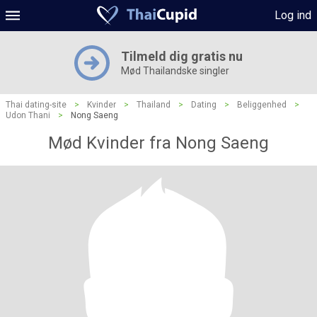
Log ind
Tilmeld dig gratis nu
Mød Thailandske singler
Thai dating-site
>
Kvinder
>
Thailand
>
Dating
>
Beliggenhed
>
Udon Thani
>
Nong Saeng
Mød Kvinder fra Nong Saeng