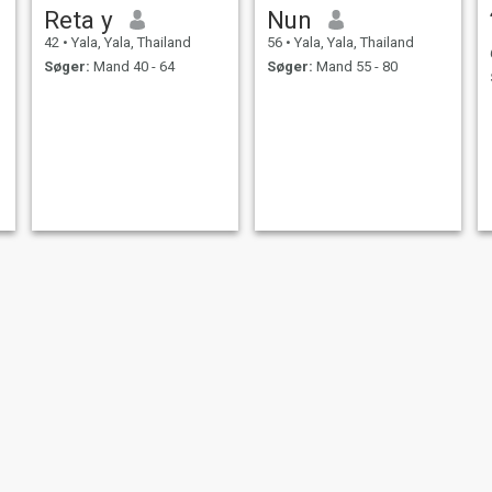
venskab, tillid og støtte. Jeg
Reta y
Nun
drømmer om at møde en
mand, med hvem vi kan
42
•
Yala, Yala, Thailand
56
•
Yala, Yala, Thailand
bygge noget rigtigt rejse
Søger:
Mand 40 - 64
Søger:
Mand 55 - 80
sammen, nyde stille aftener,
tale om alt og intet, og
simpelthen gøre hinanden
lykkeligere hver dag 😊
เรวดี
จุฑาพร