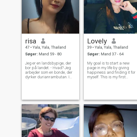
risa
Lovely
47
•
Yala, Yala, Thailand
39
•
Yala, Yala, Thailand
Søger:
Mand 59 - 80
Søger:
Mand 37 - 64
Jeg er en landsbypige, der
My goal is to start a new
bor på landet. - Hvad? Jeg
page in my life by giving
arbejder som en bonde, der
happiness and finding it for
dyrker durianrambutan. I
myself. This is my first
have one daughter who is 23
experience of a dating site
years old and is in h I am a
and I hope everything goes
simple, easy-going, serious,
well. I am a very good
responsible, and honest
woman who loves
person.
development very much and
never get bored. There i