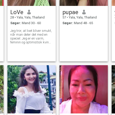
LoVe
pupae
28
•
Yala, Yala, Thailand
57
•
Yala, Yala, Thailand
Søger:
Mand 30 - 60
Søger:
Mand 48 - 65
Jeg tror, at livet bliver smukt,
når man deler det med en
speciel. Jeg er en varm,
feminin og optimistisk kvinde
der nyder enkle øjeblikke lige
så meget som spændende
eventyr. Jeg kan godt lide at
grine, at skabe en hyggelig
atmosfære derhjemme og at
bringe positiv energi til folk
omkring mig. Jeg er den
slags kvinde, der kan være
elegant i en smuk kjole, men
også være komfortabel med
at gå barfodet på stranden
eller lave mad, mens jeg
lytter til musik. Jeg
værdsætter ærlighed,
venlighed og følelsesmæssig
tilknytning i forhold. For mig
handler kærlighed ikke kun
om lidenskab, men også om