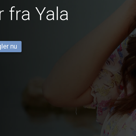
 fra Yala
ler nu