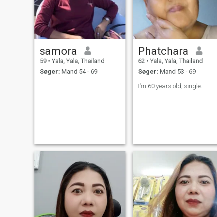
samora
Phatchara
59
•
Yala, Yala, Thailand
62
•
Yala, Yala, Thailand
Søger:
Mand 54 - 69
Søger:
Mand 53 - 69
I'm 60 years old, single.