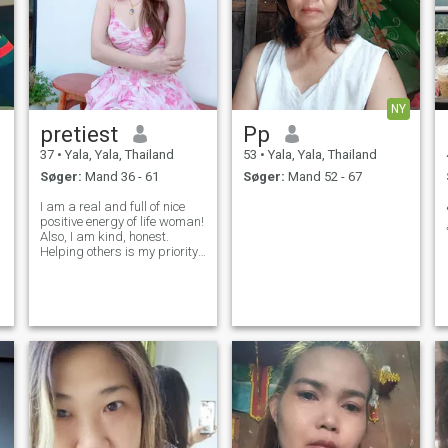
NY
pretiest
Pp
37
•
Yala, Yala, Thailand
53
•
Yala, Yala, Thailand
Søger:
Mand 36 - 61
Søger:
Mand 52 - 67
I am a real and full of nice
positive energy of life woman!
Also, I am kind, honest.
Helping others is my priority.
I should say that I am a very
communicative person, but
sometimes I like to be alone
with myself. In my opinion, I
am purposeful and m