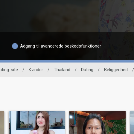
Adgang til avancerede beskedsfunktioner
ating-site
/
Kvinder
/
Thailand
/
Dating
/
Beliggenhed
/