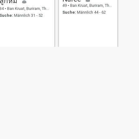
ลูกหมี
49
•
Ban Kruat, Buriram, Thailand
34
•
Ban Kruat, Buriram, Thailand
Suche:
Männlich 44 - 62
Suche:
Männlich 31 - 52
WEITER
bo
34
•
Ban Kruat, Buriram, Thailand