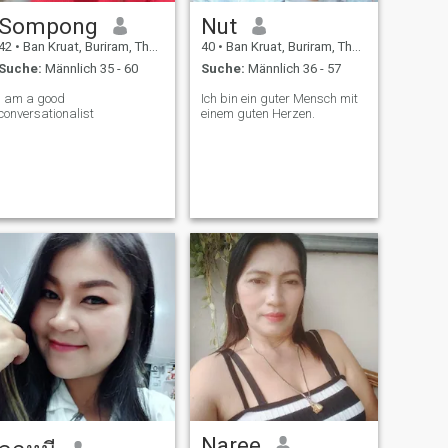
Sompong
Nut
42
•
Ban Kruat, Buriram, Thailand
40
•
Ban Kruat, Buriram, Thailand
Suche:
Männlich 35 - 60
Suche:
Männlich 36 - 57
I am a good
Ich bin ein guter Mensch mit
conversationalist
einem guten Herzen.
Naree