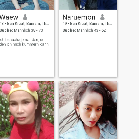
Waew
Naruemon
43
•
Ban Kruat, Buriram, Thailand
49
•
Ban Kruat, Buriram, Thailand
Suche:
Männlich 38 - 70
Suche:
Männlich 43 - 62
Ich brauche jemanden, um
den ich mich kümmern kann.