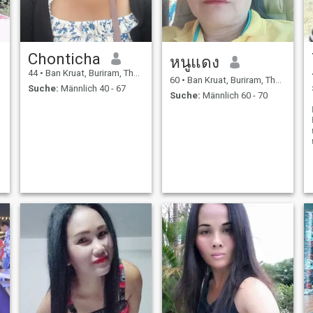
,
d
Chonticha
หนูแดง
44
•
Ban Kruat, Buriram, Thailand
60
•
Ban Kruat, Buriram, Thailand
Suche:
Männlich 40 - 67
Suche:
Männlich 60 - 70