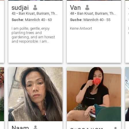
sudjai
Van
43
•
Ban Kruat, Buriram, Thailand
48
•
Ban Kruat, Buriram, Thailand
Suche:
Männlich 40 - 63
Suche:
Männlich 40 - 55
I am polite, gentle, enjoy
Keine Antwort
planting trees and
gardening, and am honest
and responsible. I am
straightforward, don't lie,
respect each other, and am
willing to learn and adapt to
maintain a long-lasting,
balanced, and happy
marriage.
Naam