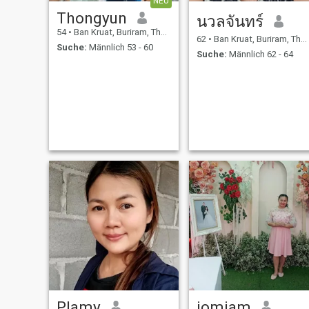
NEU
Thongyun
นวลจันทร์
54
•
Ban Kruat, Buriram, Thailand
62
•
Ban Kruat, Buriram, Thailand
Suche:
Männlich 53 - 60
Suche:
Männlich 62 - 64
Plamy
jomjam