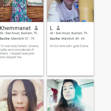
Khemmanat
L
56
•
Ban Kruat, Buriram, Thailand
42
•
Ban Kruat, Buriram, Thailand
Suche:
Männlich 57 - 75
Suche:
Männlich 49 - 65
I'm nice lady honest, sincere,
Ich bin eine sehr gute Dame.
polite and considerate of
others. I respect everyone
who respect me.