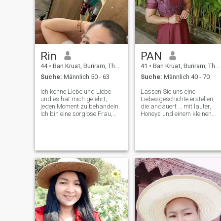
Rin
PAN
44
•
Ban Kruat, Buriram, Thailand
41
•
Ban Kruat, Buriram, Thailand
Suche:
Männlich 50 - 63
Suche:
Männlich 40 - 70
Ich kenne Liebe und Liebe
Lassen Sie uns eine
und es hat mich gelehrt,
Liebesgeschichte erstellen,
jeden Moment zu behandeln.
die andauert … mit lauter,
Ich bin eine sorglose Frau,
Honeys und einem kleinen
die Honigpreise, Preisträger,
Abenteuer. über mich:\Hi! Ich
Komponisten schätzt. Das
bin Pan – eine warme,
Leben ist besser, wenn man
fürsorgliche und aufrichtige
es teilt. Ich bin hier, um
Frau, die an wahre Liebe un
jemanden zu treffen, der
eine sinnvolle Verbindung
etwas getan hat.
glaubt. Ich arbeite als
Wissenschaftslehrerin und
alleinerziehende Mutter, die
eine wunderbare Frau war.
Das Leben hat mich gelehrt,
stark, unabhängig und
spezifisch zu sein. Ich liebe
einfache Dinge –
thailändisches Essen