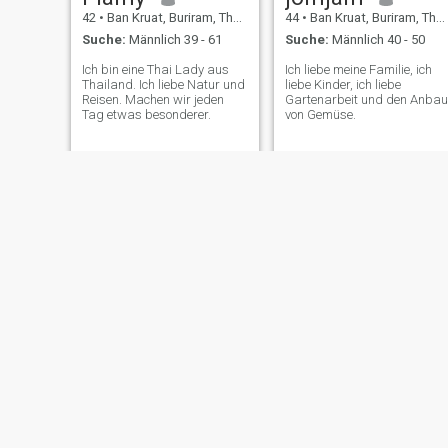
42
•
Ban Kruat, Buriram, Thailand
44
•
Ban Kruat, Buriram, Thailand
Suche:
Männlich 39 - 61
Suche:
Männlich 40 - 50
Ich bin eine Thai Lady aus
Ich liebe meine Familie, ich
Thailand. Ich liebe Natur und
liebe Kinder, ich liebe
Reisen. Machen wir jeden
Gartenarbeit und den Anbau
Tag etwas besonderer.
von Gemüse.
NEU
wawa
ดวงแก้ว
37
•
Ban Kruat, Buriram, Thailand
37
•
Ban Kruat, Buriram, Thailand