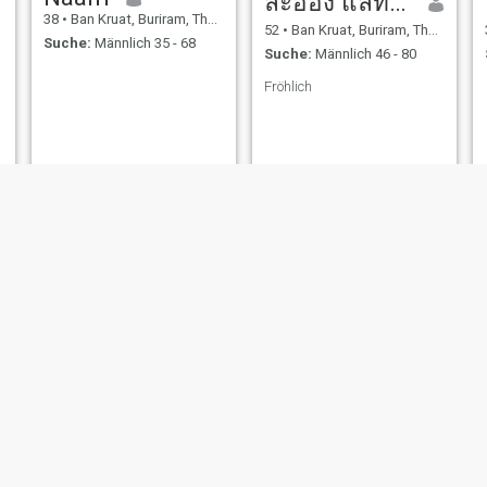
ละออง แลทต้า
38
•
Ban Kruat, Buriram, Thailand
52
•
Ban Kruat, Buriram, Thailand
Suche:
Männlich 35 - 68
Suche:
Männlich 46 - 80
Fröhlich
Uvadee
มลิวัลย์
32
•
Ban Kruat, Buriram, Thailand
47
•
Ban Kruat, Buriram, Thailand