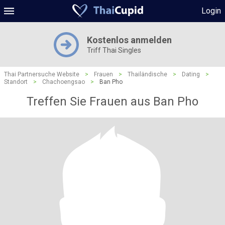
Login
Kostenlos anmelden
Triff Thai Singles
Thai Partnersuche Website
>
Frauen
>
Thailändische
>
Dating
>
Standort
>
Chachoengsao
>
Ban Pho
Treffen Sie Frauen aus Ban Pho