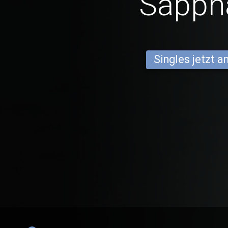
Sapph
Singles jetzt 