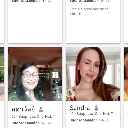
Suche:
Männlich 48 - 57
Suche:
Männlich 40 - 70
Find a sincere marriage
partner
Sandra
ลดาวัลย์
40
•
Sapphaya, Chai Nat, Thailand
65
•
Sapphaya, Chai Nat, Thailand
Suche:
Männlich 40 - 63
Suche:
Männlich 57 - 71