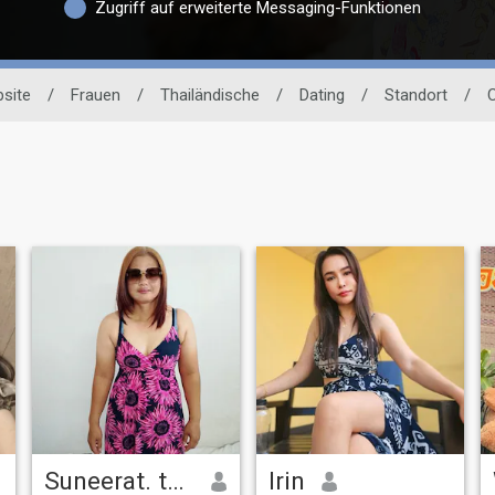
Zugriff auf erweiterte Messaging-Funktionen
site
/
Frauen
/
Thailändische
/
Dating
/
Standort
/
C
Suneerat. thapngoen
Irin