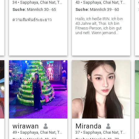
34
•
Sapphaya, Chai Nat, Thailand
43
•
Sapphaya, Chai Nat, Thailand
Suche:
Männlich 30 - 65
Suche:
Männlich 39 - 60
Hallo, ich heiße IRIN. Ich bin
ความสัมพันธ์ระยะยาว
43 Jahre alt, Thai. Ich bin
Fitness-Person, ich bin gut
und nett. Wenn jemand
interessiert ist, mit mir zu
reden, kann ich mit dir reden.
wirawan
Miranda
49
•
Sapphaya, Chai Nat, Thailand
37
•
Sapphaya, Chai Nat, Thailand