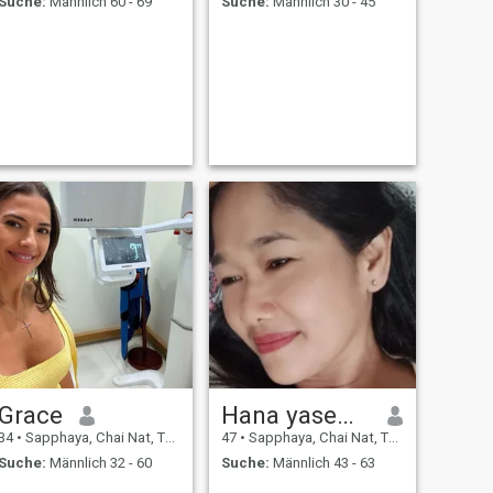
Suche:
Männlich 60 - 69
Suche:
Männlich 30 - 45
Grace
Hana yasemin
34
•
Sapphaya, Chai Nat, Thailand
47
•
Sapphaya, Chai Nat, Thailand
Suche:
Männlich 32 - 60
Suche:
Männlich 43 - 63