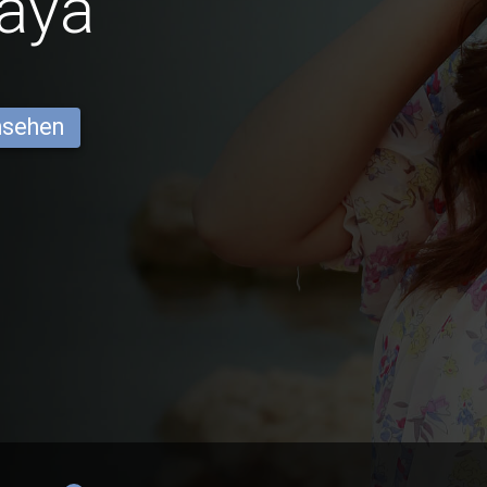
aya
ansehen