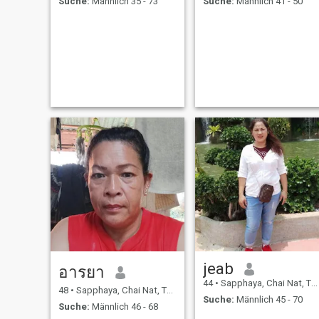
Suche:
Männlich 35 - 73
Suche:
Männlich 41 - 50
jeab
อารยา
44
•
Sapphaya, Chai Nat, Thailand
48
•
Sapphaya, Chai Nat, Thailand
Suche:
Männlich 45 - 70
Suche:
Männlich 46 - 68