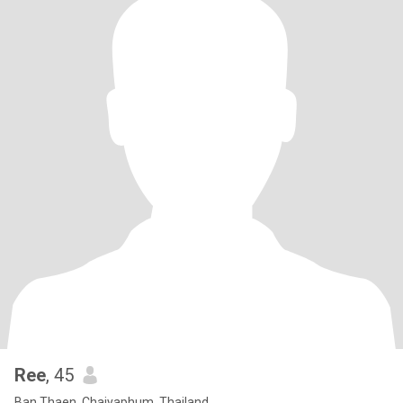
Ree
, 45
Ban Thaen, Chaiyaphum, Thailand