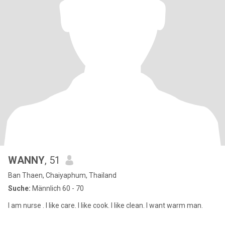
WANNY
, 51
Ban Thaen, Chaiyaphum, Thailand
Suche:
Männlich 60 - 70
I am nurse . I like care. I like cook. I like clean. I want warm man.