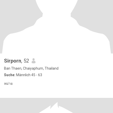
Sirporn
, 52
Ban Thaen, Chaiyaphum, Thailand
Suche:
Männlich 45 - 63
หม่าย