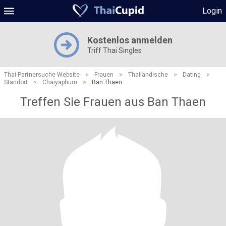
Login
Kostenlos anmelden
Triff Thai Singles
Thai Partnersuche Website
>
Frauen
>
Thailändische
>
Dating
>
Standort
>
Chaiyaphum
>
Ban Thaen
Treffen Sie Frauen aus Ban Thaen