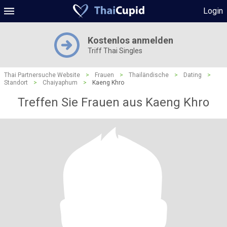
Login
Kostenlos anmelden
Triff Thai Singles
Thai Partnersuche Website
>
Frauen
>
Thailändische
>
Dating
>
Standort
>
Chaiyaphum
>
Kaeng Khro
Treffen Sie Frauen aus Kaeng Khro