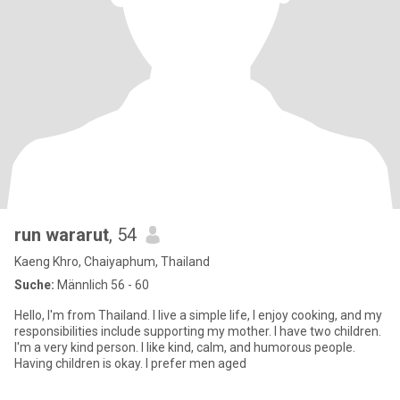
run wararut
, 54
Kaeng Khro, Chaiyaphum, Thailand
Suche:
Männlich 56 - 60
Hello, I'm from Thailand. I live a simple life, I enjoy cooking, and my
responsibilities include supporting my mother. I have two children.
I'm a very kind person. I like kind, calm, and humorous people.
Having children is okay. I prefer men aged