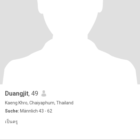
Duangjit
, 49
Kaeng Khro, Chaiyaphum, Thailand
Suche:
Männlich 43 - 62
เป็นครู