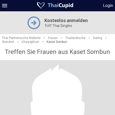
Login
Kostenlos anmelden
Triff Thai Singles
Thai Partnersuche Website
>
Frauen
>
Thailändische
>
Dating
>
Standort
>
Chaiyaphum
>
Kaset Sombun
Treffen Sie Frauen aus Kaset Sombun