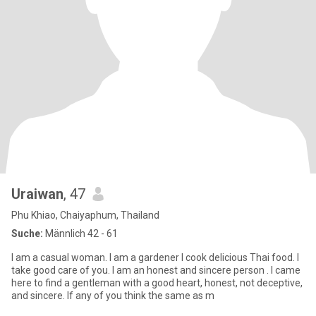
Uraiwan
, 47
Phu Khiao, Chaiyaphum, Thailand
Suche:
Männlich 42 - 61
I am a casual woman. I am a gardener I cook delicious Thai food. I
take good care of you. I am an honest and sincere person . I came
here to find a gentleman with a good heart, honest, not deceptive,
and sincere. If any of you think the same as m