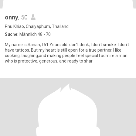
onny
, 50
Phu Khiao, Chaiyaphum, Thailand
Suche:
Männlich 48 - 70
My name is Sanan, I 51 Years old. don't drink, I don't smoke. I don't
have tattoos. But my heart is still open for a true partner. I like
cooking, laughing,and making people feel special.I admire a man
who is protective, generous, and ready to shar