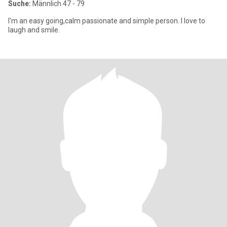
Suche:
Männlich 47 - 79
I'm an easy going,calm passionate and simple person. I love to
laugh and smile.