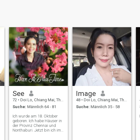
See
Image
72
•
Doi Lo, Chiang Mai, Thailand
48
•
Doi Lo, Chiang Mai, Thailand
Suche:
Männlich 64 - 81
Suche:
Männlich 35 - 58
Ich wurde am 18. Oktober
geboren. Ich habe Häuser in
der Provinz Chennai und
Nonthaburi. Jetzt bin ich im
Ruhestand und lebe in
Chenai.