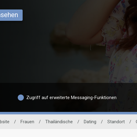
ansehen
Zugriff auf erweiterte Messaging-Funktionen
bsite
/
Frauen
/
Thailändische
/
Dating
/
Standort
/