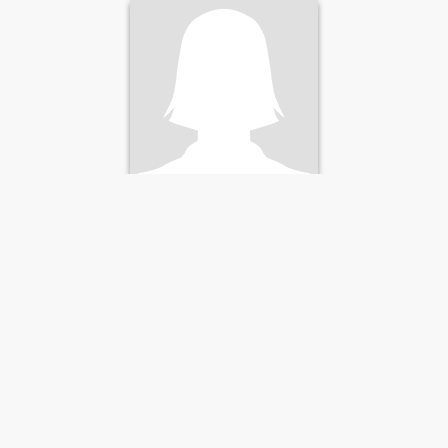
Mammy
30
•
Doi Lo, Chiang Mai, Thailand
Suche:
Männlich 28 - 49