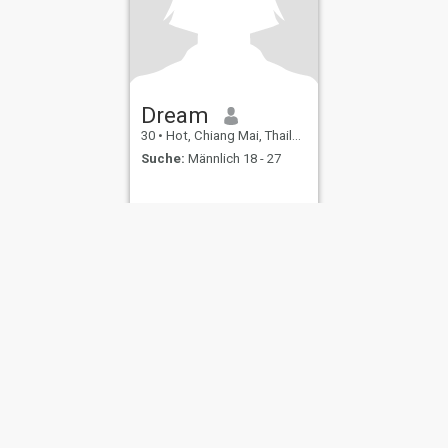
Dream
30
•
Hot, Chiang Mai, Thailand
Suche:
Männlich 18 - 27
ungen
Rückerstattungsrichtlinien
Datenschutzerklärung
Cookie Richtlinie
D
IL MIL, INC. located at 200 Townsend St., Unit 43, San Francisco CA 94