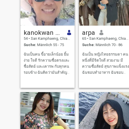
kanokwan Tawanrum
arpa
54
•
San Kamphaeng, Chiang Mai, Thailand
65
•
San Kamphaeng, Chiang Mai, Thailand
Suche:
Männlich 55 - 75
Suche:
Männlich 70 - 86
ฉันเป็นคน ขี้อายเล็กน้อย ยิ้ม
ฉันเป็น หญิงไทยธรรมดา คน
ง่าย ใจดี รักความซื่อตรงและ
หนึ่งที่มีจิตใจดี สวยงาม มี
ชื่อสัตย์ และเคารพ กับทุกคน
ความซื่อสัตย์ สุขภาพแข็งแรง
รอบข้าง ฉันคิดว่ามันสำคัญ
ฉันชอบทำอาหาร ฉันชอบ
มาก ในการใช้ชีวิต และฉันก็
ดูแลเอาใจใส่คนที่อยู่ด้วยและ
หวังว่า ฉันเข้ามาในที่ตรงนี้
คนใกล้ชิด ฉันรักสัตว์ ฉัน
ฉันจะพบเจอกับคนรักที่ฉัน
ต้องการคนที่ซื่อสัตย์ เข้าใจ
ตั้งใจค้นหา.
กัน ดูแลซึ่งกันและกัน ใน
อนาคต คนที่จะเข้ามาหาฉัน
จะต้องเป็นคนทีซื