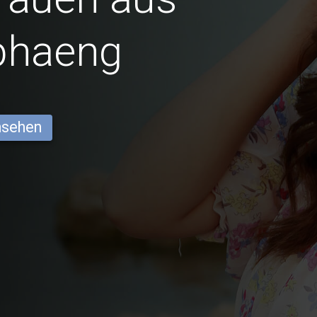
phaeng
ansehen