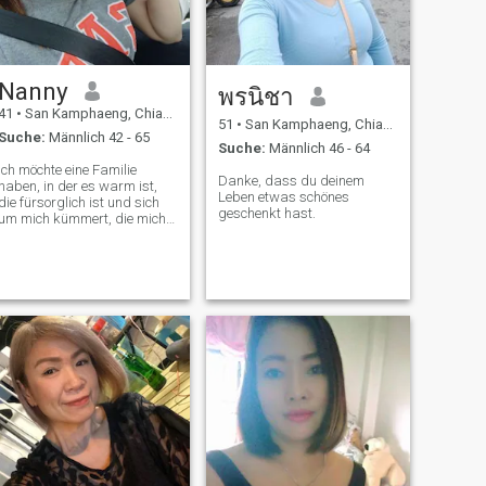
Nanny
พรนิชา
41
•
San Kamphaeng, Chiang Mai, Thailand
51
•
San Kamphaeng, Chiang Mai, Thailand
Suche:
Männlich 42 - 65
Suche:
Männlich 46 - 64
Ich möchte eine Familie
Danke, dass du deinem
haben, in der es warm ist,
Leben etwas schönes
die fürsorglich ist und sich
geschenkt hast.
um mich kümmert, die mich
nicht körperlich und geistig
belastet, die ehrlich ist und
nicht lügt, und das
Wichtigste ist, dass ich jetzt
Kinder habe.