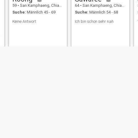
59
•
San Kamphaeng, Chiang Mai, Thailand
64
•
San Kamphaeng, Chiang Mai, Thailand
Suche:
Männlich 45 - 69
Suche:
Männlich 54 - 68
Keine Antwort
Ich bin schon sehr nah
Jinny
Beam
46
•
San Kamphaeng, Chiang Mai, Thailand
23
•
San Kamphaeng, Chiang Mai, Thailand