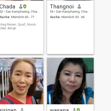
Chada
Thangnoi
52
•
San Kamphaeng, Chiang Mai, Thailand
54
•
San Kamphaeng, Chiang Mai, Thailand
Suche:
Männlich 60 - 77
Suche:
Männlich 50 - 66
Mag Reisen, Spaß, Musik,
Meer, Berge.
siripan
wasana