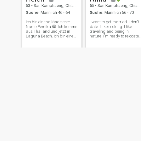
53
•
San Kamphaeng, Chiang Mai, Thailand
55
•
San Kamphaeng, Chiang Mai, Thailand
Suche:
Männlich 46 - 64
Suche:
Männlich 56 - 70
Ich bin ein thailändischer
I want to get married. I don't
Name Pemika 😁. Ich komme
date. I like cooking. I like
aus Thailand und jetzt in
traveling and being in
Laguna Beach. Ich bin eine
nature. I'm ready to relocate
normale Art von Dame. Ich
to another country. If you're
reiste gerne einen neuen Ort,
interested, please be clear
koche und sehe mir Film 😊
because I'm
an
straightforward.
jane jane
Khwanjit
43
•
San Kamphaeng, Chiang Mai, Thailand
49
•
San Kamphaeng, Chiang Mai, Thailand