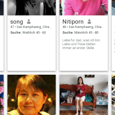
song
Nitiporn
47
•
San Kamphaeng, Chiang Mai, Thailand
46
•
San Kamphaeng, Chiang Mai, Thailand
Suche:
Weiblich 40 - 60
Suche:
Männlich 45 - 80
Liebe für das, was ich bin.
Liebe und Treue stehen
immer an erster Stelle.