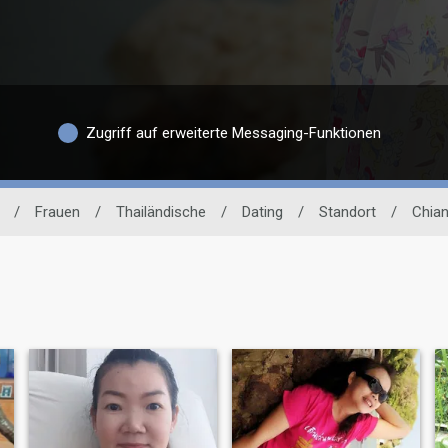
Zugriff auf erweiterte Messaging-Funktionen
/
Frauen
/
Thailändische
/
Dating
/
Standort
/
Chian