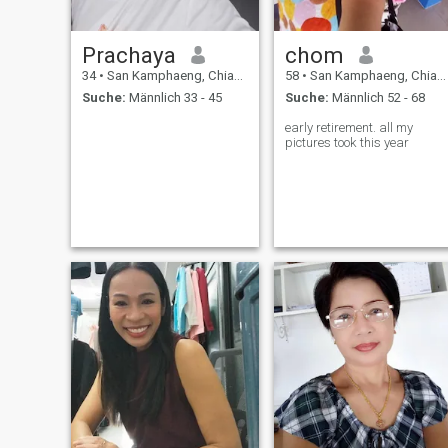
Prachaya
chom
34
•
San Kamphaeng, Chiang Mai, Thailand
58
•
San Kamphaeng, Chiang Mai, Thailand
Suche:
Männlich 33 - 45
Suche:
Männlich 52 - 68
early retirement. all my
pictures took this year