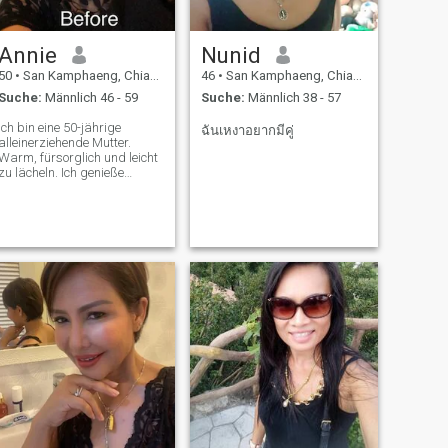
Annie
Nunid
50
•
San Kamphaeng, Chiang Mai, Thailand
46
•
San Kamphaeng, Chiang Mai, Thailand
Suche:
Männlich 46 - 59
Suche:
Männlich 38 - 57
Ich bin eine 50-jährige
ฉันเหงาอยากมีคู่
alleinerziehende Mutter.
Warm, fürsorglich und leicht
zu lächeln. Ich genieße
einfache Freuden – guten
Kaffee, lokale Märkte und
wunderschöne
Sonnenuntergänge.