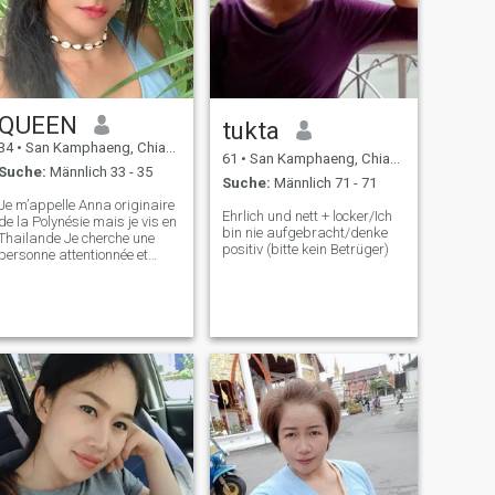
QUEEN
่tukta
34
•
San Kamphaeng, Chiang Mai, Thailand
61
•
San Kamphaeng, Chiang Mai, Thailand
Suche:
Männlich 33 - 35
Suche:
Männlich 71 - 71
Je m’appelle Anna originaire
Ehrlich und nett + locker/Ich
de la Polynésie mais je vis en
bin nie aufgebracht/denke
Thailande Je cherche une
positiv (bitte kein Betrüger)
personne attentionnée et
aimant, qui aime prendre
soin de lui , ma passion est
la danse et le sport , une
relation sérieuse