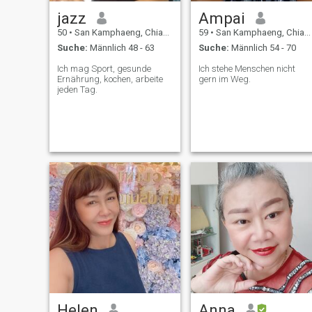
jazz
Ampai
50
•
San Kamphaeng, Chiang Mai, Thailand
59
•
San Kamphaeng, Chiang Mai, Thailand
Suche:
Männlich 48 - 63
Suche:
Männlich 54 - 70
Ich mag Sport, gesunde
Ich stehe Menschen nicht
Ernährung, kochen, arbeite
gern im Weg.
jeden Tag.
Helen
Anna