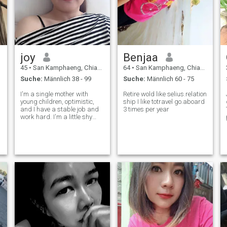
joy
Benjaa
45
•
San Kamphaeng, Chiang Mai, Thailand
64
•
San Kamphaeng, Chiang Mai, Thailand
Suche:
Männlich 38 - 99
Suche:
Männlich 60 - 75
I'm a single mother with
Retire wold like​ selius.relation
young children, optimistic,
ship I​ ​like​ ​to​travel​ go.​aboard
and I have a stable job and
3​ time​s​ per year
work hard. I'm a little shy
and I love to laugh. I create
my own happiness and am
ready to share it with the
right person. I believe true
love grows from honesty,
care,