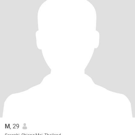
M
, 29