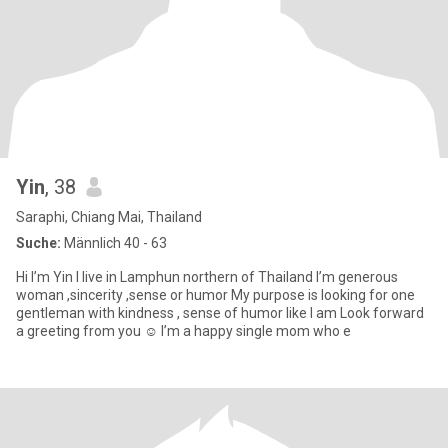
Yin
, 38
Saraphi, Chiang Mai, Thailand
Suche:
Männlich 40 - 63
Hi I’m Yin I live in Lamphun northern of Thailand I’m generous
woman ,sincerity ,sense or humor My purpose is looking for one
gentleman with kindness , sense of humor like I am Look forward
a greeting from you ☺️ I’m a happy single mom who e