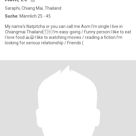
Saraphi, Chiang Mai, Thailand
Suche:
Männlich 25 - 45
My name's Natpitcha or you can call me Aom I'm single I live in
Chiangmai Thailand🇹🇭 I'm easy-going / Funny person I like to eat
I love food 🙏😂 I like to watching movies / reading a fiction I'm
looking for serious relationship / Friends (