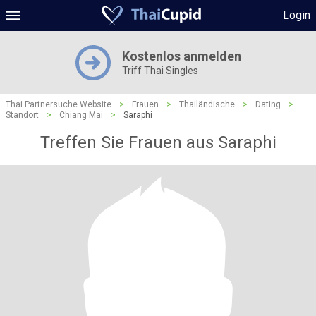
Login
Kostenlos anmelden
Triff Thai Singles
Thai Partnersuche Website
>
Frauen
>
Thailändische
>
Dating
>
Standort
>
Chiang Mai
>
Saraphi
Treffen Sie Frauen aus Saraphi