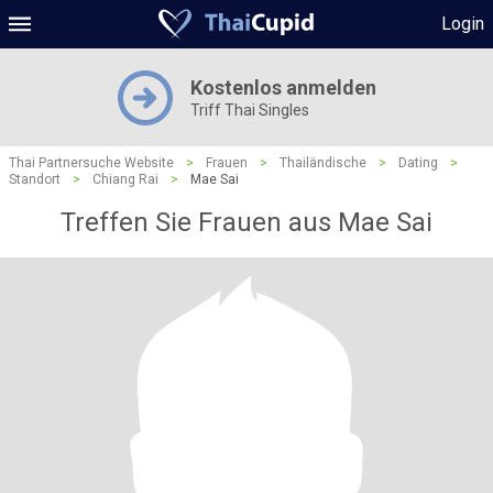
Login
Kostenlos anmelden
Triff Thai Singles
Thai Partnersuche Website
>
Frauen
>
Thailändische
>
Dating
>
Standort
>
Chiang Rai
>
Mae Sai
Treffen Sie Frauen aus Mae Sai