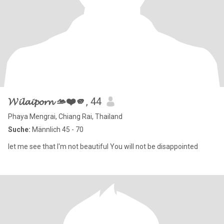
𝓦𝓲𝓵𝓪𝓲𝓹𝓸𝓻𝓷 🫴❤️🫵
, 44
Phaya Mengrai, Chiang Rai, Thailand
Suche:
Männlich 45 - 70
let me see that I'm not beautiful You will not be disappointed