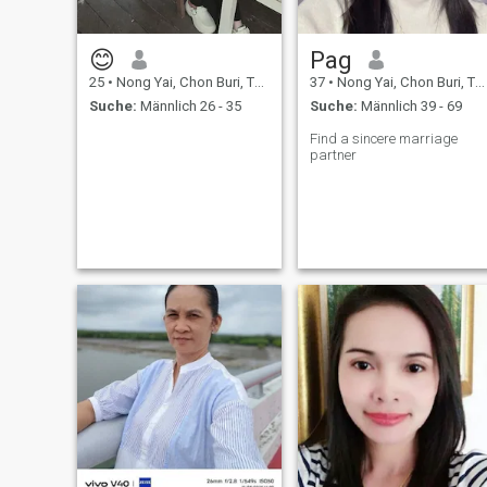
😊
Pag
25
•
Nong Yai, Chon Buri, Thailand
37
•
Nong Yai, Chon Buri, Thailand
Suche:
Männlich 26 - 35
Suche:
Männlich 39 - 69
Find a sincere marriage
partner