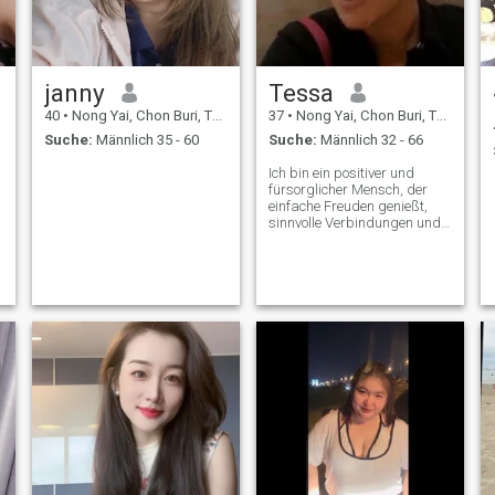
janny
Tessa
40
•
Nong Yai, Chon Buri, Thailand
37
•
Nong Yai, Chon Buri, Thailand
Suche:
Männlich 35 - 60
Suche:
Männlich 32 - 66
Ich bin ein positiver und
fürsorglicher Mensch, der
einfache Freuden genießt,
sinnvolle Verbindungen und
bleibende Erinnerungen. Ich
schätze Ehrlichkeit, Loyalität
und guten Sinn für Humor.
Ich bin hier, um jemanden zu
treffen, der Liebe und
Engagement ernst meint.