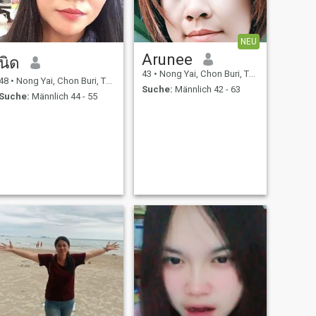
NEU
Arunee
นิด
43
•
Nong Yai, Chon Buri, Thailand
48
•
Nong Yai, Chon Buri, Thailand
Suche:
Männlich 42 - 63
Suche:
Männlich 44 - 55