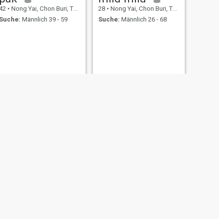
42
•
Nong Yai, Chon Buri, Thailand
28
•
Nong Yai, Chon Buri, Thailand
Suche:
Männlich 39 - 59
Suche:
Männlich 26 - 68
Pailin saichandee
i, Thailand