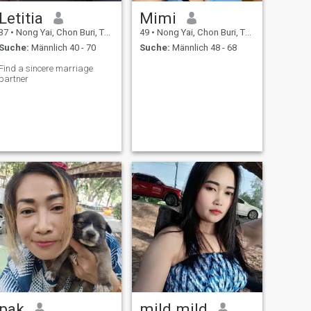
Letitia
Mimi
37
•
Nong Yai, Chon Buri, Thailand
49
•
Nong Yai, Chon Buri, Thailand
Suche:
Männlich 40 - 70
Suche:
Männlich 48 - 68
Find a sincere marriage
partner
pak
mild mild