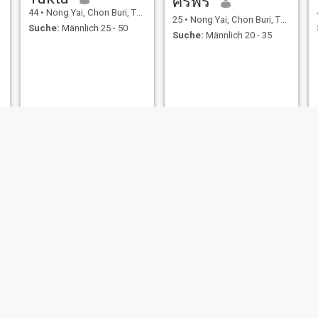
ศิริพร
44
•
Nong Yai, Chon Buri, Thailand
25
•
Nong Yai, Chon Buri, Thailand
Suche:
Männlich 25 - 50
Suche:
Männlich 20 - 35
AM
ทร์
27
•
Nong Yai, Chon Buri, Thailand
41
•
Nong Yai, Chon Bur
, Chon Buri, Thailand