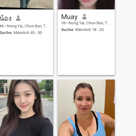
Muay
น้อง
18
•
Nong Yai, Chon Buri, Thailand
46
•
Nong Yai, Chon Buri, Thailand
Suche:
Männlich 18 - 20
Suche:
Männlich 45 - 50