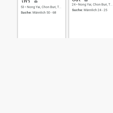
ไพร
24
•
Nong Yai, Chon Buri, Thailand
53
•
Nong Yai, Chon Buri, Thailand
Suche:
Männlich 24 - 25
Suche:
Männlich 50 - 68
เพชริน
36
•
Nong Yai