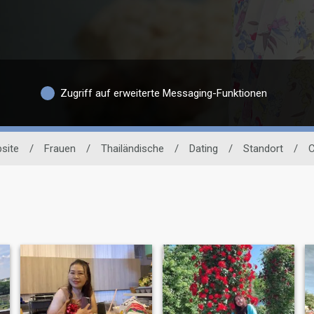
Zugriff auf erweiterte Messaging-Funktionen
site
/
Frauen
/
Thailändische
/
Dating
/
Standort
/
C