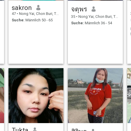
sakron
จตุพร
47
•
Nong Yai, Chon Buri, Thailand
35
•
Nong Yai, Chon Buri, Thailand
Suche:
Männlich 50 - 65
Suche:
Männlich 36 - 54
Tukta