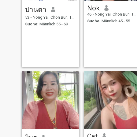
Nok
ปานตา
46
•
Nong Yai, Chon Buri, Thailand
53
•
Nong Yai, Chon Buri, Thailand
Suche:
Männlich 45 - 55
Suche:
Männlich 55 - 69
Cat