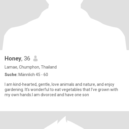
Honey​
, 36
Lamae, Chumphon, Thailand
Suche:
Männlich 45 - 60
I am kind-hearted, gentle, love animals and nature, and enjoy
gardening. It's wonderful to eat vegetables that I've grown with
my own hands.I am divorced and have one son