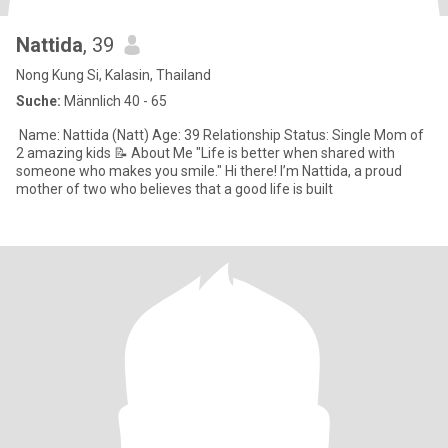
Nattida
, 39
Nong Kung Si, Kalasin, Thailand
Suche:
Männlich 40 - 65
​ ​Name: Nattida (Natt) Age: 39 Relationship Status: Single Mom of
2 amazing kids ​📝 About Me ​"Life is better when shared with
someone who makes you smile." ​Hi there! I’m Nattida, a proud
mother of two who believes that a good life is built