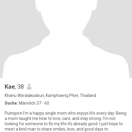
Kae
, 38
Khanu Woralaksaburi, Kamphaeng Phet, Thailand
Suche:
Männlich 37 - 60
Puinspire:I’m a happy single mom who enjoys life every day. Being
a mom taught me how to love, care, and stay strong. I’m not
looking for someone to fix my life it’s already good. I just hope to
meet a kind man to share smiles, love, and good days to