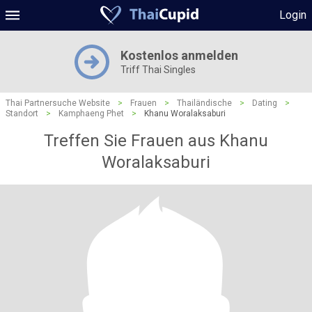
Login
Kostenlos anmelden
Triff Thai Singles
Thai Partnersuche Website
>
Frauen
>
Thailändische
>
Dating
>
Standort
>
Kamphaeng Phet
>
Khanu Woralaksaburi
Treffen Sie Frauen aus Khanu
Woralaksaburi