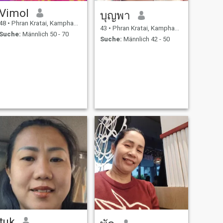
Vimol
บุญพา
48
•
Phran Kratai, Kamphaeng Phet, Thailand
43
•
Phran Kratai, Kamphaeng Phet, Thailand
Suche:
Männlich 50 - 70
Suche:
Männlich 42 - 50
tuk