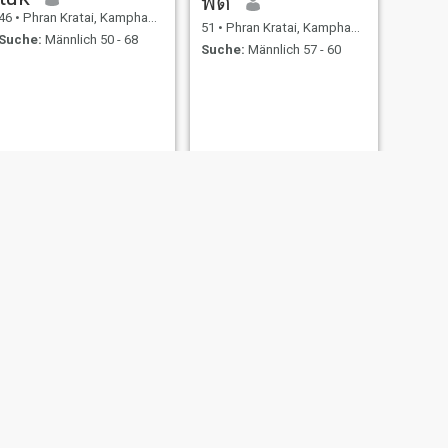
พัด
46
•
Phran Kratai, Kamphaeng Phet, Thailand
51
•
Phran Kratai, Kamphaeng Phet, Thailand
Suche:
Männlich 50 - 68
Suche:
Männlich 57 - 60
WEITER
Thaddeus
44
•
Phran Kratai, Kamphaeng Phet, Thailand