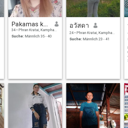
Pakamas kumnen
อวัสดา
34
•
Phran Kratai, Kamphaeng Phet, Thailand
24
•
Phran Kratai, Kamphaeng Phet, Thailand
Suche:
Männlich 35 - 40
Suche:
Männlich 23 - 41