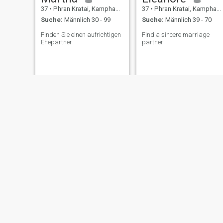
37
•
Phran Kratai, Kamphaeng Phet, Thailand
37
•
Phran Kratai, Kamphaeng Phet, Thailand
Suche:
Männlich 30 - 99
Suche:
Männlich 39 - 70
Finden Sie einen aufrichtigen
Find a sincere marriage
Ehepartner
partner
Auri
SUJITTRA JAMJAMRAS
44
•
Phran Kratai, Kamphaeng Phet, Thailand
57
•
Phran Kratai, Kamphaeng Phet, Thailand