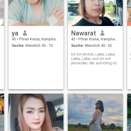
ya
Nawarat
45
•
Phran Kratai, Kamphaeng Phet, Thailand
43
•
Phran Kratai, Kamphaeng Phet, Thailand
Suche:
Männlich 50 - 75
Suche:
Männlich 40 - 62
Ich bin ehrlich, Liebe, Liebe,
อ
Liebe, Liebe, und ich will
jemanden, der aufrichtig ist.