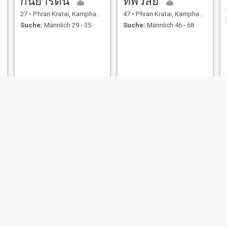
กันยารัตน์
ทิพวัลย์
27
•
Phran Kratai, Kamphaeng Phet, Thailand
47
•
Phran Kratai, Kamphaeng Phet, Thailand
Suche:
Männlich 29 - 35
Suche:
Männlich 46 - 68
Aom aom
แหม่ม
27
•
Phran Kratai, Kamphaeng Phet, Thailand
46
•
Phran Kratai, Kamphaeng Phet, Thailand