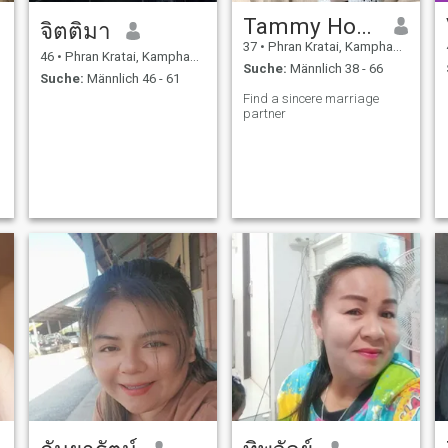
Tammy Hopkins
จิตติมา
37
•
Phran Kratai, Kamphaeng Phet, Thailand
46
•
Phran Kratai, Kamphaeng Phet, Thailand
Suche:
Männlich 38 - 66
Suche:
Männlich 46 - 61
Find a sincere marriage
partner