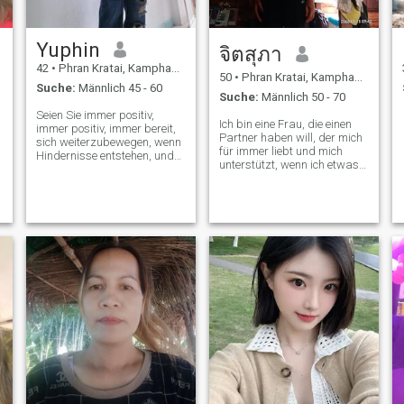
Yuphin
จิตสุภา
42
•
Phran Kratai, Kamphaeng Phet, Thailand
50
•
Phran Kratai, Kamphaeng Phet, Thailand
Suche:
Männlich 45 - 60
Suche:
Männlich 50 - 70
Seien Sie immer positiv,
Ich bin eine Frau, die einen
immer positiv, immer bereit,
Partner haben will, der mich
sich weiterzubewegen, wenn
für immer liebt und mich
Hindernisse entstehen, und
unterstützt, wenn ich etwas
immer bereit, neue Dinge zu
brauche.
lernen, die gut sind, um zum
Leben zu werden.