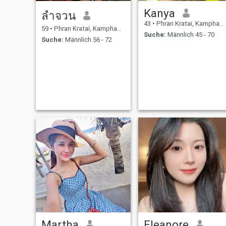
Kanya
ลําจวน
43
•
Phran Kratai, Kamphaeng Phet, Thailand
59
•
Phran Kratai, Kamphaeng Phet, Thailand
Suche:
Männlich 45 - 70
Suche:
Männlich 56 - 72
Martha
Eleanore