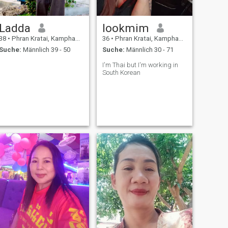
Ladda
lookmim
38
•
Phran Kratai, Kamphaeng Phet, Thailand
36
•
Phran Kratai, Kamphaeng Phet, Thailand
Suche:
Männlich 39 - 50
Suche:
Männlich 30 - 71
I'm Thai but I'm working in
South Korean