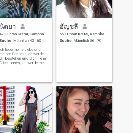
นิตยา
อัญชลี
47
•
Phran Kratai, Kamphaeng Phet, Thailand
56
•
Phran Kratai, Kamphaeng Phet, Thailand
Suche:
Männlich 40 - 60
Suche:
Männlich 56 - 70
Ich liebe meine Liebe und
meinen Respekt, ich werde
dir beistehen und dich nie im
Stich lassen, ich werde mein
Bestes geben, um dich
glücklich zu machen und
dasselbe von dir zu
erwarten, und ich will, dass
mein Freund oder Ehemann
sich gut fühlt. ❤ ️ ❤ ️ 🤍 🤍