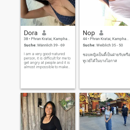
Dora
Nop
38
•
Phran Kratai, Kamphaeng Phet, Thailand
44
•
Phran Kratai, Kamphaeng Phet, Thailand
Suche:
Männlich 39 - 69
Suche:
Weiblich 35 - 50
I am a very good-natured
ชอบหญิงเป็นดี้เป็นฝ่ายรับหรื
person, it is difficult for me to
ทูเวย์ได้ในบางโอกาส
get angry at people and it is
almost impossible to make
me angry. Sincerity is my
middle name, because I
cannot stand lies and
always I try to communicate
only with those people who
always t