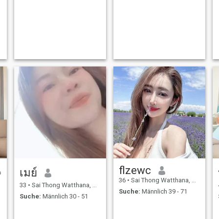
flzewc
เมย์
36
•
Sai Thong Watthana, Kamphaeng Phet, Thailand
33
•
Sai Thong Watthana, Kamphaeng Phet, Thailand
Suche:
Männlich 39 - 71
Suche:
Männlich 30 - 51