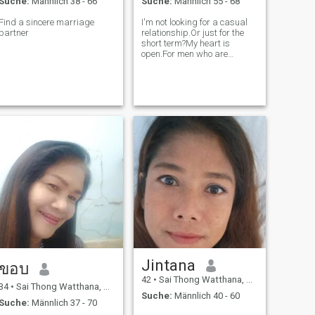
Suche:
Männlich 38 - 66
Suche:
Männlich 55 - 68
Find a sincere marriage
I'm not looking for a casual
partner
relationship.Or just for the
short term?My heart is
open.For men who are
sincere and kind.And we are
ready to create something
meaningful.Let's go together.I
believe in long-term
love.Respect and growth
together.
Jintana
ขอบ
42
•
Sai Thong Watthana, Kamphaeng Phet, Thailand
34
•
Sai Thong Watthana, Kamphaeng Phet, Thailand
Suche:
Männlich 40 - 60
Suche:
Männlich 37 - 70