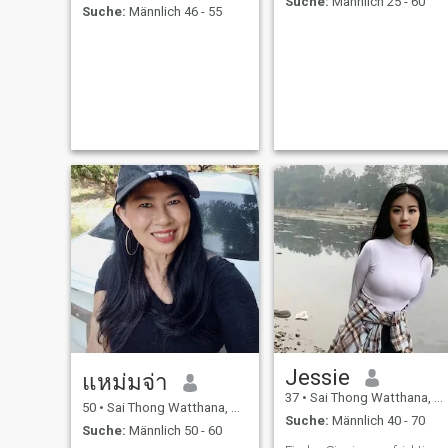
Suche:
Männlich 25 - 60
Suche:
Männlich 46 - 55
Jessie
แหม่มจ่า
37
•
Sai Thong Watthana, Kamphaeng Phet, Thailand
50
•
Sai Thong Watthana, Kamphaeng Phet, Thailand
Suche:
Männlich 40 - 70
Suche:
Männlich 50 - 60