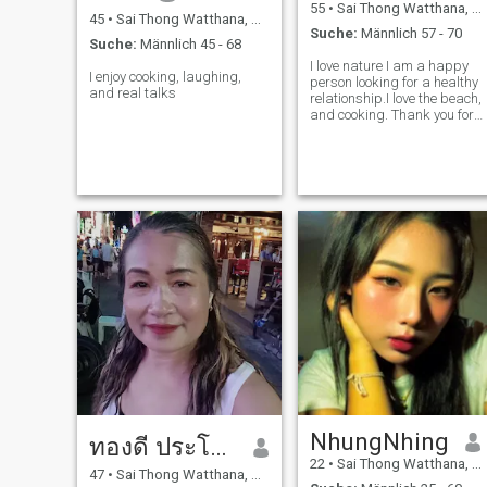
55
•
Sai Thong Watthana, Kamphaeng Phet, Thailand
45
•
Sai Thong Watthana, Kamphaeng Phet, Thailand
Suche:
Männlich 57 - 70
Suche:
Männlich 45 - 68
I love nature I am a happy
I enjoy cooking, laughing,
person looking for a healthy
and real talks
relationship.I love the beach,
and cooking. Thank you for
reading my Bio, if we match
we can share how to cook yo
might like Thai food and also
the beach here is very
beautiful.I live in Thaila
NhungNhing
ทองดี ประโมทัติ
22
•
Sai Thong Watthana, Kamphaeng Phet, Thailand
47
•
Sai Thong Watthana, Kamphaeng Phet, Thailand