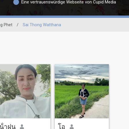
Eine vertrauenswürdige Webseite von Cupid Media
g Phet
/
Sai Thong Watthana
น้ําฝน
โอ