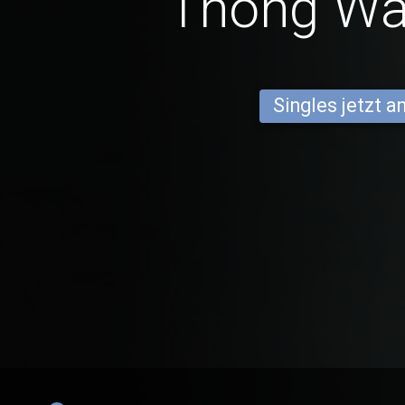
Thong Wa
Singles jetzt 