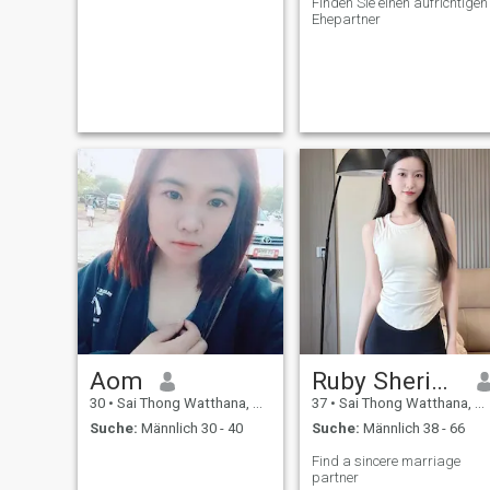
Finden Sie einen aufrichtigen
Ehepartner
Aom
Ruby Sheridan
30
•
Sai Thong Watthana, Kamphaeng Phet, Thailand
37
•
Sai Thong Watthana, Kamphaeng Phet, Thailand
Suche:
Männlich 30 - 40
Suche:
Männlich 38 - 66
Find a sincere marriage
partner