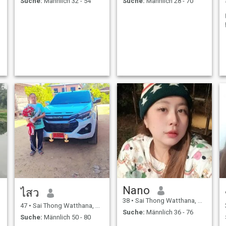
Suche:
Männlich 32 - 54
Suche:
Männlich 28 - 70
Nano
ไสว
38
•
Sai Thong Watthana, Kamphaeng Phet, Thailand
47
•
Sai Thong Watthana, Kamphaeng Phet, Thailand
Suche:
Männlich 36 - 76
Suche:
Männlich 50 - 80