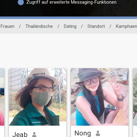
Zugriff auf erweiterte Messaging-Funktionen
Frauen
/
Thailändische
/
Dating
/
Standort
/
Kamphaen
Nong
๋Jeab