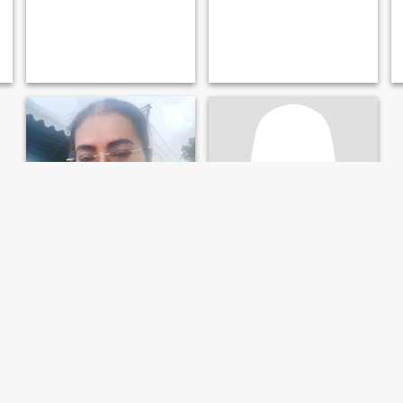
Nittaya
บุญญิสา
44
•
Sai Thong Watthana, Kamphaeng Phet, Thailand
55
•
Sai Thong Watthana, Kamphaeng Phet, Thailand
Suche:
Männlich 40 - 60
Suche:
Männlich 51 - 68