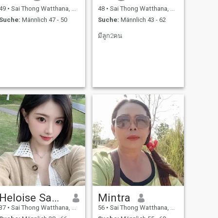
49
•
Sai Thong Watthana, Kamphaeng Phet, Thailand
48
•
Sai Thong Watthana, Kamphaeng Phet, Thailand
Suche:
Männlich 47 - 50
Suche:
Männlich 43 - 62
มีลูก2คน
Heloise Sander
Mintra
37
•
Sai Thong Watthana, Kamphaeng Phet, Thailand
56
•
Sai Thong Watthana, Kamphaeng Phet, Thailand