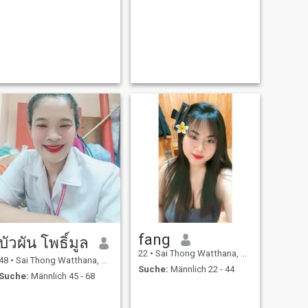
fang
บัวผัน โพธิ์มูล
22
•
Sai Thong Watthana, Kamphaeng Phet, Thailand
48
•
Sai Thong Watthana, Kamphaeng Phet, Thailand
Suche:
Männlich 22 - 44
Suche:
Männlich 45 - 68