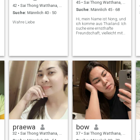
45
•
Sai Thong Watthana, Kamphaeng Phet, Thailand
42
•
Sai Thong Watthana, Kamphaeng Phet, Thailand
Suche:
Männlich 45 - 68
Suche:
Männlich 40 - 50
Hi, mein Name ist Nong, und
Wahre Liebe
ich komme aus Thailand. Ich
suche eine ernsthafte
Freundschaft, vielleicht mit
einem Mann. Ich liebe Tiere,
u
Kinder, Reisen, und ich bin
einfach. In den
Morgenstunden habe ich
normalerweise Kaffee und
Brot. Ich trinke keinen Alkohol
und rauche nicht.
praewa
bow
32
•
Sai Thong Watthana, Kamphaeng Phet, Thailand
37
•
Sai Thong Watthana, Kamphaeng Phet, Thailand