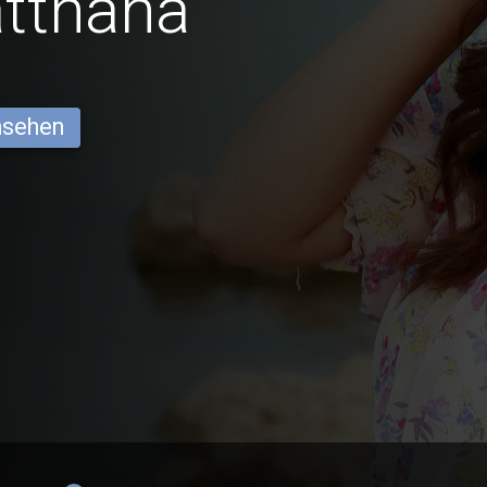
tthana
ansehen