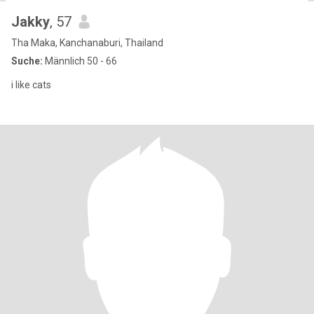
Jakky
, 57
Tha Maka, Kanchanaburi, Thailand
Suche:
Männlich 50 - 66
i like cats