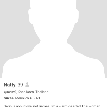
Natty
, 39
อุบลรัตน์, Khon Kaen, Thailand
Suche:
Männlich 40 - 63
Serious about love, not games. I'm a warm-hearted Thai woman