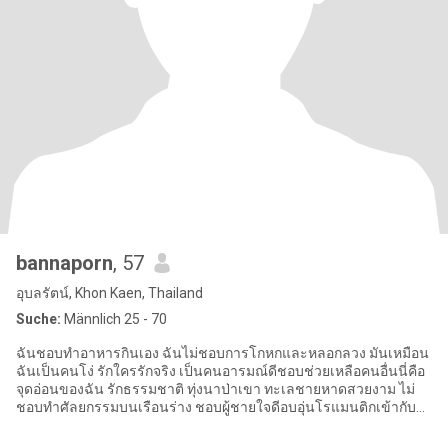
bannaporn
, 57
อุบลรัตน์, Khon Kaen, Thailand
Suche:
Männlich 25 - 70
ฉันชอบทำอาหารกินเอง ฉันไม่ชอบการโกหกและหลอกลวง มันเหมือน
ฉันเป็นคนโง่ รักใครรักจริง เป็นคนอารมณ์ดีชอบช่วยเหลือคนอื่นนี่คือ
จุดอ่อนของฉัน รักธรรมชาติ ทุ่งนาป่าเขา ทะเลชายหาดสวยงาม ไม่
ชอบทำศัลยกรรมบนเรือนร่าง ชอบผู้ชายใจดีอบอุ่นโรแมนติกเข้ากับ
พ่อแม่ฉันได