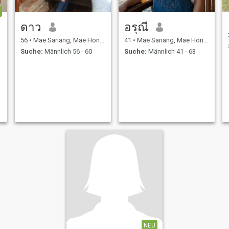
ดาว
อรุณี
56
•
Mae Sariang, Mae Hong Son, Thailand
41
•
Mae Sariang, Mae Hong Son, Thailand
Suche:
Männlich 56 - 60
Suche:
Männlich 41 - 63
NEU