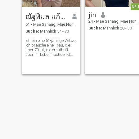
NEU
jin
ณัฐพิมล แก้วแจ่มจันทร์
24
•
Mae Sariang, Mae Hong Son, Thailand
61
•
Mae Sariang, Mae Hong Son, Thailand
Suche:
Männlich 20 - 30
Suche:
Männlich 54 - 70
Ich bin eine 61-jährige Witwe,
ich brauche eine Frau, die
über 70 ist, die ernsthaft
über ihr Leben nachdenkt,
ich kann meinen Mann mit
Massage, Therapie,
Physiotherapie begleiten, ich
berücksichtige Behinderte,
die Betreuung benötigen,
wenn Sie Interesse haben,
kontaktieren Sie mich.