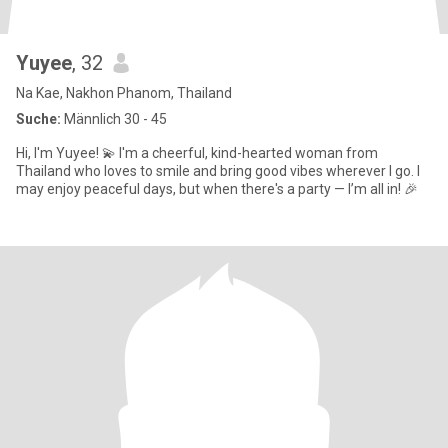
Yuyee
, 32
Na Kae, Nakhon Phanom, Thailand
Suche:
Männlich 30 - 45
Hi, I'm Yuyee! 💫 I'm a cheerful, kind-hearted woman from
Thailand who loves to smile and bring good vibes wherever I go. I
may enjoy peaceful days, but when there's a party — I’m all in! 🎉