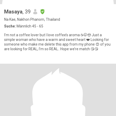
Masaya
, 39
Na Kae, Nakhon Phanom, Thailand
Suche:
Männlich 45 - 65
I’m not a coffee lover but I love coffee’s aroma ☕️🤭😍 Just a
simple woman who have a warm and sweet heart ❤️ Looking for
someone who make me delete this app from my phone 😍 of you
are looking for REAL, I’m so REAL.. Hope we’re match 😘😘