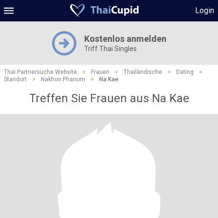
Login
Kostenlos anmelden
Triff Thai Singles
Thai Partnersuche Website
>
Frauen
>
Thailändische
>
Dating
>
Standort
>
Nakhon Phanom
>
Na Kae
Treffen Sie Frauen aus Na Kae