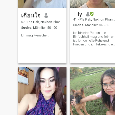
Lily
เตือนใจ
41
•
Pla Pak, Nakhon Phanom, Thailand
57
•
Pla Pak, Nakhon Phanom, Thailand
Suche:
Männlich 35 - 65
Suche:
Männlich 50 - 90
Ich bin eine Person, die
Ich mag Menschen.
Einfachheit mag und fröhlich
ist. Ich genieße Ruhe und
Frieden und ich liebe es, die
Menschen, die mich lieben, s
glücklich wie möglich zu
machen.