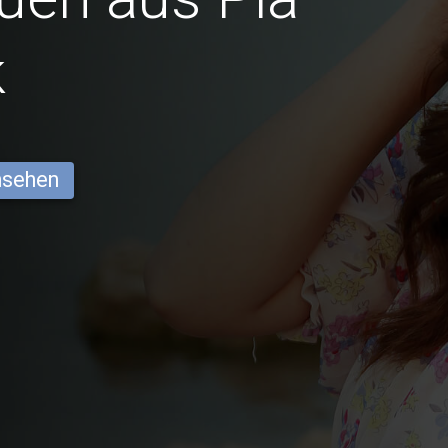
k
ansehen