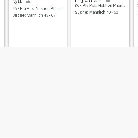
นุ่น
36
•
Pla Pak, Nakhon Phanom, Thailand
46
•
Pla Pak, Nakhon Phanom, Thailand
Suche:
Männlich 40 - 60
Suche:
Männlich 45 - 67
Nicha
นัยนา
48
•
Pla Pak, Nakhon Phanom, Thailand
40
•
Pla Pak, Nakhon Phanom, Thailand