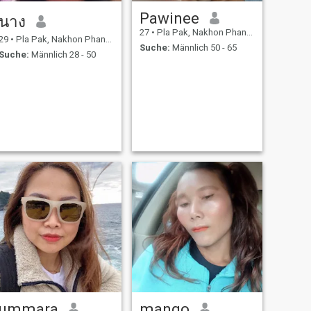
Pawinee
นาง
27
•
Pla Pak, Nakhon Phanom, Thailand
29
•
Pla Pak, Nakhon Phanom, Thailand
Suche:
Männlich 50 - 65
Suche:
Männlich 28 - 50
ummara
mango