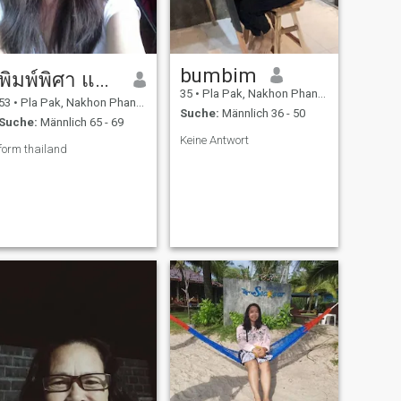
bumbim
พิมพ์พิศา แสงอ่อน
35
•
Pla Pak, Nakhon Phanom, Thailand
53
•
Pla Pak, Nakhon Phanom, Thailand
Suche:
Männlich 36 - 50
Suche:
Männlich 65 - 69
Keine Antwort
form thailand