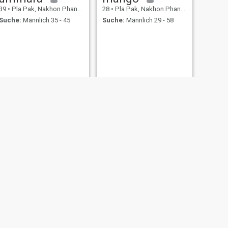
39
•
Pla Pak, Nakhon Phanom, Thailand
28
•
Pla Pak, Nakhon Phanom, Thailand
Suche:
Männlich 35 - 45
Suche:
Männlich 29 - 58
WEITER
ศิวภัสร์
60
•
Pla Pak, Nakhon Phanom, Thailand