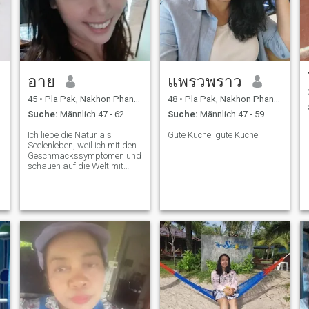
อาย
แพรวพราว
45
•
Pla Pak, Nakhon Phanom, Thailand
48
•
Pla Pak, Nakhon Phanom, Thailand
Suche:
Männlich 47 - 62
Suche:
Männlich 47 - 59
Ich liebe die Natur als
Gute Küche, gute Küche.
Seelenleben, weil ich mit den
Geschmackssymptomen und
schauen auf die Welt mit
einem Lächeln für die ganze
Welt positiv denken, gute
Stimmung, die wichtigste ist,
ehrlich und entschlossen ist,
das ist mein Auge