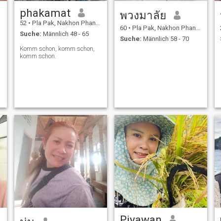
phakamat
พวงมาลัย
52
•
Pla Pak, Nakhon Phanom, Thailand
60
•
Pla Pak, Nakhon Phanom, Thailand
Suche:
Männlich 48 - 65
Suche:
Männlich 58 - 70
Komm schon, komm schon,
komm schon.
Piyawan