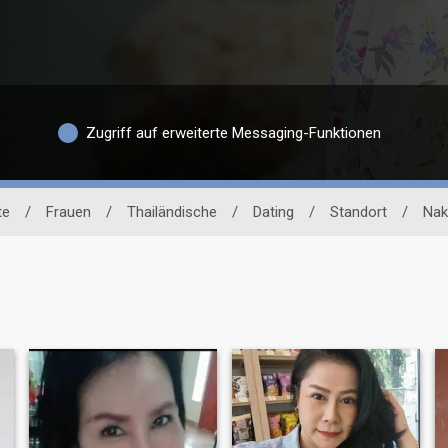
Zugriff auf erweiterte Messaging-Funktionen
te
/
Frauen
/
Thailändische
/
Dating
/
Standort
/
Nak