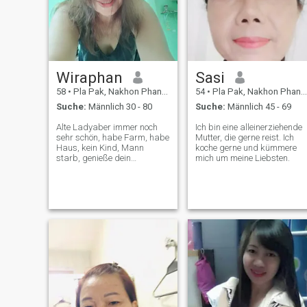
Wiraphan
Sasi
58
•
Pla Pak, Nakhon Phanom, Thailand
54
•
Pla Pak, Nakhon Phanom, Thailand
Suche:
Männlich 30 - 80
Suche:
Männlich 45 - 69
Alte Ladyaber immer noch
Ich bin eine alleinerziehende
sehr schön, habe Farm, habe
Mutter, die gerne reist. Ich
Haus, kein Kind, Mann
koche gerne und kümmere
starb, genieße dein
mich um meine Liebsten.
glückliches Leben mit mir