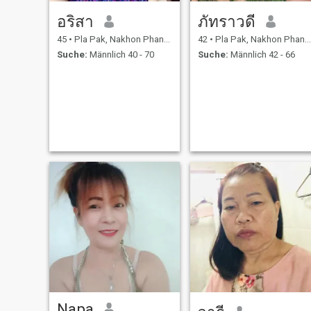
อริสา
ภัทราวดี
45
•
Pla Pak, Nakhon Phanom, Thailand
42
•
Pla Pak, Nakhon Phanom, Thailand
Suche:
Männlich 40 - 70
Suche:
Männlich 42 - 66
Napa