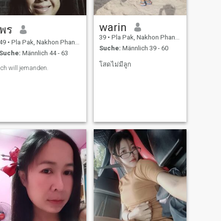
warin
พร
39
•
Pla Pak, Nakhon Phanom, Thailand
49
•
Pla Pak, Nakhon Phanom, Thailand
Suche:
Männlich 39 - 60
Suche:
Männlich 44 - 63
โสดไม่มีลูก
Ich will jemanden.