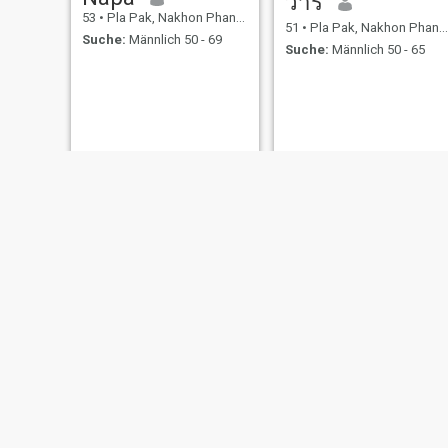
วารี
53
•
Pla Pak, Nakhon Phanom, Thailand
51
•
Pla Pak, Nakhon Phanom, Thailand
Suche:
Männlich 50 - 69
Suche:
Männlich 50 - 65
NEU
Waricha
แนน
31
•
Pla Pak, Nakhon Phanom, Thailand
32
•
Pla Pak, Nakhon Phanom, Thailand