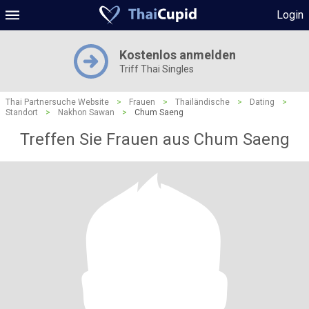
Login
Kostenlos anmelden
Triff Thai Singles
Thai Partnersuche Website
>
Frauen
>
Thailändische
>
Dating
>
Standort
>
Nakhon Sawan
>
Chum Saeng
Treffen Sie Frauen aus Chum Saeng