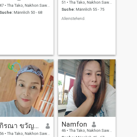
51
•
Tha Tako, Nakhon Sawan, Thailand
47
•
Tha Tako, Nakhon Sawan, Thailand
Suche:
Männlich 55 - 75
Suche:
Männlich 50 - 68
Alleinstehend.
Namfon
กิรณา ขวัญเพ็ง
46
•
Tha Tako, Nakhon Sawan, Thailand
56
•
Tha Tako, Nakhon Sawan, Thailand