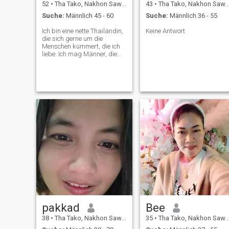
52
•
Tha Tako, Nakhon Sawan, Thailand
43
•
Tha Tako, Nakhon Sawan, Thailand
Suche:
Männlich 45 - 60
Suche:
Männlich 36 - 55
Ich bin eine nette Thailändin,
Keine Antwort
die sich gerne um die
Menschen kümmert, die ich
liebe. Ich mag Männer, die
Frauen zum Lächeln bringen.
Ich brauche keinen Luxus, ich
möchte mich nur um mich
kümmern. Ich möchte eine
Beziehung, in der wir uns um
einander kümmern. Andere
mit Liebe und Wärme für
immer.
pakkad
Bee
38
•
Tha Tako, Nakhon Sawan, Thailand
35
•
Tha Tako, Nakhon Sawan, Thailand