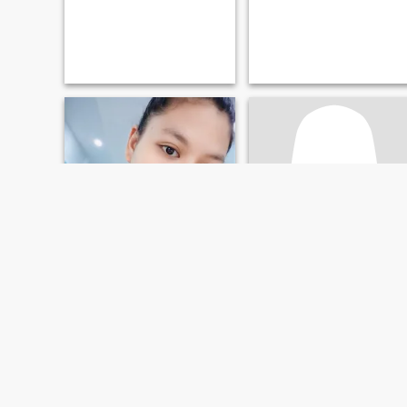
Apinya
sunalee
25
•
Tha Tako, Nakhon Sawan, Thailand
53
•
Tha Tako, Nakhon Sawan, Thailand
Suche:
Männlich 24 - 44
Suche:
Männlich 52 - 68
Finde jemanden, der
aufrichtig ist.