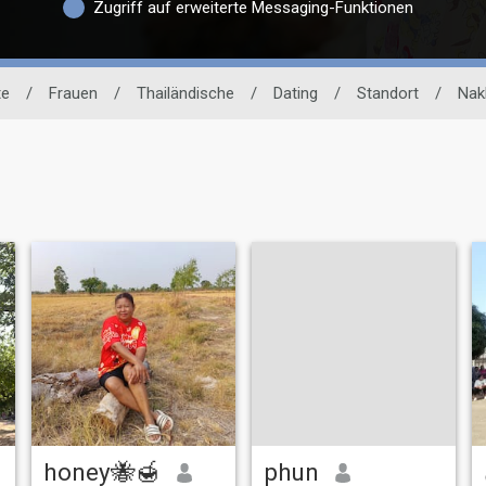
Zugriff auf erweiterte Messaging-Funktionen
te
/
Frauen
/
Thailändische
/
Dating
/
Standort
/
Nak
honey🐝🍯
phun