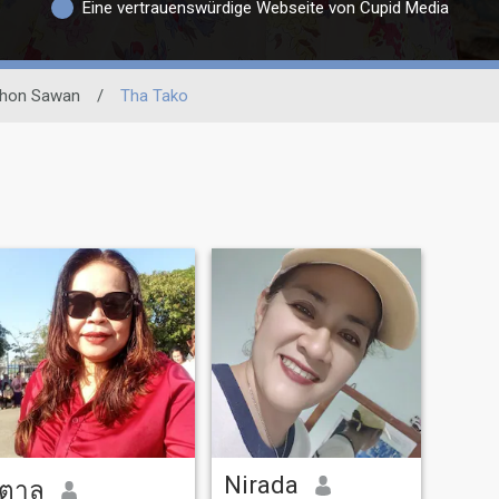
Eine vertrauenswürdige Webseite von Cupid Media
hon Sawan
/
Tha Tako
Nirada
ตาล