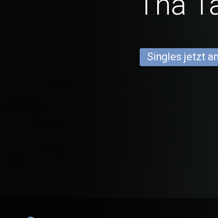
Tha T
Singles jetzt 