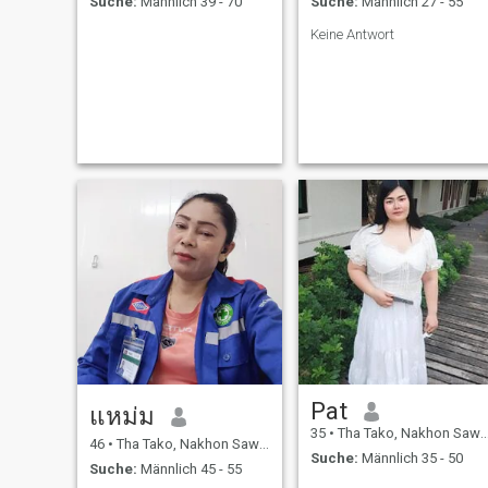
Suche:
Männlich 39 - 70
Suche:
Männlich 27 - 55
Keine Antwort
Pat
แหม่ม
35
•
Tha Tako, Nakhon Sawan, Thailand
46
•
Tha Tako, Nakhon Sawan, Thailand
Suche:
Männlich 35 - 50
Suche:
Männlich 45 - 55