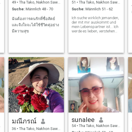
49
•
Tha Tako, Nakhon Sawan, Thailand
51
•
Tha Tako, Nakhon Sawan, Thailand
Suche:
Männlich 48 - 70
Suche:
Männlich 51 - 62
Ich suche wirklich jemanden,
ฉันต้องการคนรักที่ซื่อสัตย์
der mit mir auskommt und
และจิงใจจะได้ใช้ชีวิตคุ่อย่าง
mein Lebenspartner ist... Ich
มีความสุข
werde es lieben, verstehen
und behalten, wenn ich diese
Person treffe. Du kannst
mein persönliches lernen,
wenn du nach den gleichen
Dingen wie ich denkst und
suchst.
sunalee
มณีภรณ์
54
•
Tha Tako, Nakhon Sawan, Thailand
36
•
Tha Tako, Nakhon Sawan, Thailand