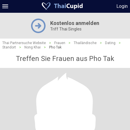
Login
Kostenlos anmelden
Triff Thai Singles
Thai Partnersuche Website
>
Frauen
>
Thailändische
>
Dating
>
Standort
>
Nong Khai
>
Pho Tak
Treffen Sie Frauen aus Pho Tak