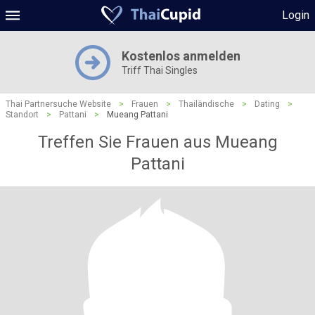
Login
Kostenlos anmelden
Triff Thai Singles
Thai Partnersuche Website
>
Frauen
>
Thailändische
>
Dating
>
Standort
>
Pattani
>
Mueang Pattani
Treffen Sie Frauen aus Mueang
Pattani