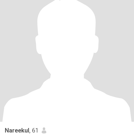
Nareekul
, 61