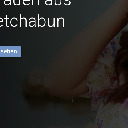
etchabun
ansehen