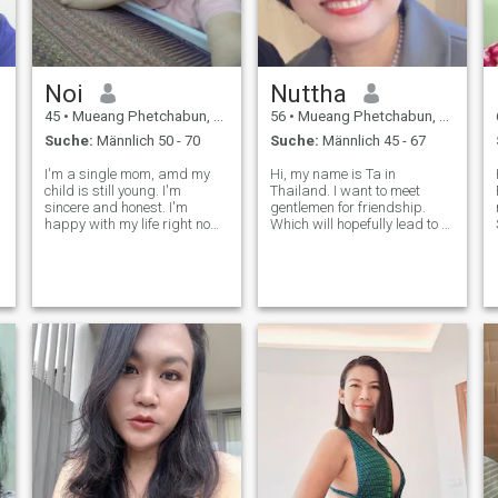
das Buch fertig macht.
Noi
Nuttha
45
•
Mueang Phetchabun, Phetchabun, Thailand
56
•
Mueang Phetchabun, Phetchabun, Thailand
Suche:
Männlich 50 - 70
Suche:
Männlich 45 - 67
I'm a single mom, amd my
Hi, my name is Ta in
child is still young. I'm
Thailand. I want to meet
sincere and honest. I'm
gentlemen for friendship.
happy with my life right now
Which will hopefully lead to a
and looking for man who is
long-term commitment. I am
loving and genuine, someone
a Thai woman who is sweet,
who can accept me for who
gentle and understanding. If
I'm. I'm ready to share this
you are interested in getting
happiness with me......
to know me and developing a
rel
,