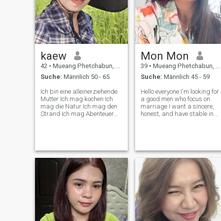
kaew
Mon Mon
42
•
Mueang Phetchabun, Phetchabun, Thailand
39
•
Mueang Phetchabun, Phetchabun, Thailand
Suche:
Männlich 50 - 65
Suche:
Männlich 45 - 59
Ich bin eine alleinerziehende
Hello everyone I'm looking for
Mutter Ich mag kochen Ich
a good men who focus on
mag die Natur Ich mag den
marriage I want a sincere,
Strand Ich mag Abenteuer
honest, and have stable in
Ich freue mich und lange Zeit
life give me.I'm looking for a
Ich Beziehung mit ehrlich und
serious long-term
sehr freundlich und warm
relationship that leads to
Aussehen
marriage I'm not looking
,friend with benefits, one
night stand,