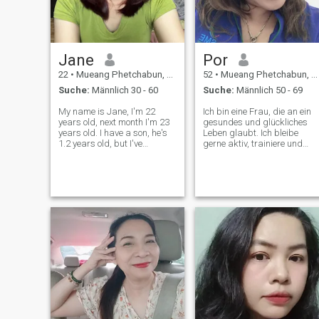
Jane
Por
22
•
Mueang Phetchabun, Phetchabun, Thailand
52
•
Mueang Phetchabun, Phetchabun, Thailand
Suche:
Männlich 30 - 60
Suche:
Männlich 50 - 69
My name is Jane, I'm 22
Ich bin eine Frau, die an ein
years old, next month I'm 23
gesundes und glückliches
years old. I have a son, he's
Leben glaubt. Ich bleibe
1.2 years old, but I've
gerne aktiv, trainiere und
finished with his father, and
halte meinen Körper und
he didn't care about both of
Geist stark. Die Leute sagen,
us. I came here to find a man
mein Lächeln und mein
who is sincere, warm, gentle,
Lachen seien meine besten
romantic, sweet in love
Eigenschaften, und ich
genieße es, gute Energie mit
anderen zu teilen. Ich bin
nicht hier für Spiele oder
kurzfristige Dates. Mein
Herz ist offen für einen Mann
der freundlich, echt und
bereit ist, etwas Wahres
zusammen aufzubauen. Ich
glaube an langfristige Liebe,
Respekt und Seite an Seite
wachsen. Ich schätze