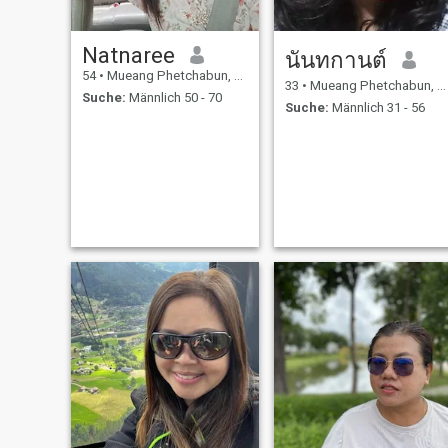
Ehrlichkeit, Loyalität, und ich
bin auch glücklich, von
anderen Kulturen zu lernen
Natnaree
und meine zu teilen. Für mich
นันทกานต์
ist eine Beziehung mehr als
54
•
Mueang Phetchabun, Phetchabun, Thailand
Romantik, es geht um
33
•
Mueang Phetchabun, Phetchabun, Thailand
Suche:
Männlich 50 - 70
Teamwork, Fürsorge und ein
Suche:
Männlich 31 - 56
Leben voller Liebe und
Lachen aufzubauen. Wenn
du bereit bist für eine
ernsthafte Beziehung, Wert
auf Ehrlichkeit legst und eine
Zukunft zusammen schaffen
willst, würde ich gerne von
dir hören. Lasst uns mit
netten Gesprächen beginnen
Lachen, und sehen, wo das
Leben uns bringt.