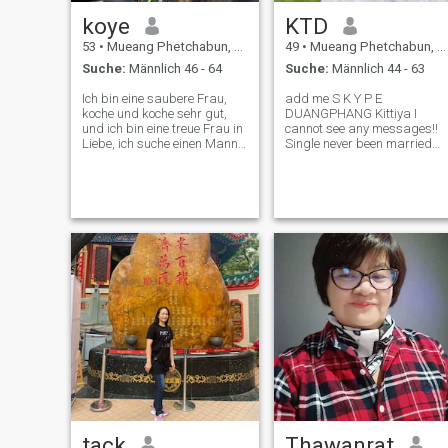
koye
KTD
53
•
Mueang Phetchabun, Phetchabun, Thailand
49
•
Mueang Phetchabun, Phetchabun, Thailand
Suche:
Männlich 46 - 64
Suche:
Männlich 44 - 63
Ich bin eine saubere Frau,
add me S K Y P E
koche und koche sehr gut,
DUANGPHANG Kittiya I
und ich bin eine treue Frau in
cannot see any messages!!
Liebe, ich suche einen Mann,
Single never been married
der ehrlich ist und mit mir
and no kid. Talk first and get
Hände geht bis zum letzten
to know more about each
Tag des Lebens.
other, after that let see what
it goes.
tack
Thawanrat