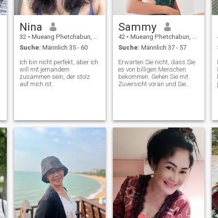
Nina
Sammy
32
•
Mueang Phetchabun, Phetchabun, Thailand
42
•
Mueang Phetchabun, Phetchabun, Thailand
Suche:
Männlich 35 - 60
Suche:
Männlich 37 - 57
Ich bin nicht perfekt, aber ich
Erwarten Sie nicht, dass Sie
will mit jemandem
es von billigen Menschen
zusammen sein, der stolz
bekommen. Gehen Sie mit
auf mich ist.
Zuversicht voran und Sie
werden wahres Glück finden.
,