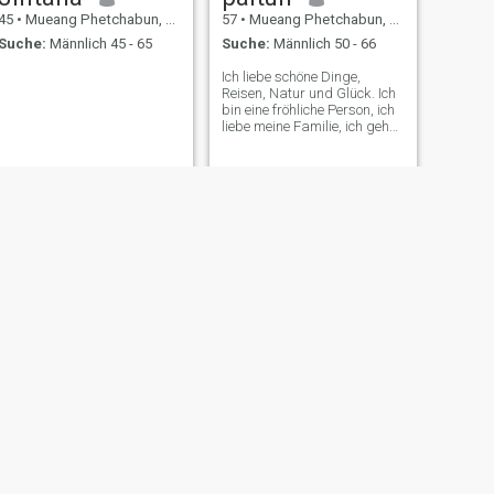
45
•
Mueang Phetchabun, Phetchabun, Thailand
57
•
Mueang Phetchabun, Phetchabun, Thailand
Suche:
Männlich 45 - 65
Suche:
Männlich 50 - 66
Ich liebe schöne Dinge,
Reisen, Natur und Glück. Ich
bin eine fröhliche Person, ich
liebe meine Familie, ich gehe
nicht gerne nachts aus, ich
trinke keinen Alkohol oder
rauche. Ich versuche, die
Menschen um mich herum
glücklich zu machen.
WEITER
Brown
51
•
Mueang Phetchabun, Phetchabun, Thailand