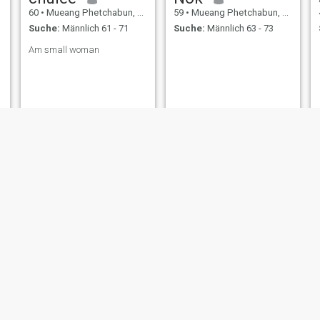
60
•
Mueang Phetchabun, Phetchabun, Thailand
59
•
Mueang Phetchabun, Phetchabun, Thailand
Suche:
Männlich 61 - 71
Suche:
Männlich 63 - 73
Am small woman
Napapat
ธิวากุล
55
•
Mueang Phetchabun, Phetchabun, Thailand
55
•
Mueang Phetchabun, Phetchabun, Thailand