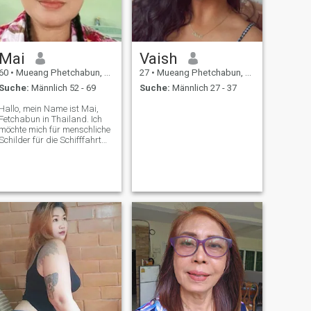
Mai
Vaish
60
•
Mueang Phetchabun, Phetchabun, Thailand
27
•
Mueang Phetchabun, Phetchabun, Thailand
Suche:
Männlich 52 - 69
Suche:
Männlich 27 - 37
Hallo, mein Name ist Mai,
Fetchabun in Thailand. Ich
möchte mich für menschliche
Schilder für die Schifffahrt
treffen. Das wird zu einer
langfristigen Verpflichtung
führen. Ich bin ein Schwager,
le und verständnisvoller
thailändischer Witwe. Wenn
Sie sich in Beziehung zu
thailändischen Freunden und
Entwicklung engagieren Bitte
kontaktieren Sie mich.