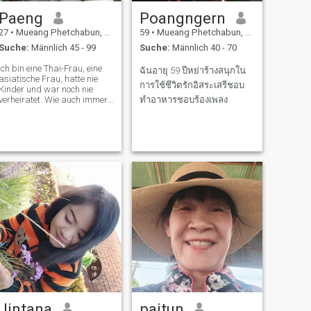
Paeng
Poangngern
27
•
Mueang Phetchabun, Phetchabun, Thailand
59
•
Mueang Phetchabun, Phetchabun, Thailand
Suche:
Männlich 45 - 99
Suche:
Männlich 40 - 70
Ich bin eine Thai-Frau, eine
ฉันอายุ 59 ปีหย่าร้างสนุกใน
asiatische Frau, hatte nie
การใช้ชีวิตรักอิสระเสรีชอบ
Kinder und war noch nie
verheiratet. Wie auch immer,
ทำอาหารชอบร้องเพลง
kommen wir zur Sache. Ich
bin 26 Jahre alt und arbeite
als Store Manager in einem
Bekleidungsgeschäft in
Lotus. Ich habe Associate
Degrees in Marketing und
Buchhaltung. Ich suche
jemanden, mit dem ich mein
Leben für immer teilen kann.
Schicken Sie mir eine
Nachricht, dann können wir
uns unterhalten.
Jintana
paitun