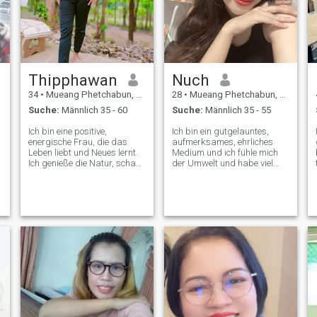
Thipphawan
Nuch
34
•
Mueang Phetchabun, Phetchabun, Thailand
28
•
Mueang Phetchabun, Phetchabun, Thailand
Suche:
Männlich 35 - 60
Suche:
Männlich 35 - 55
Ich bin eine positive,
Ich bin ein gutgelauntes,
energische Frau, die das
aufmerksames, ehrliches
Leben liebt und Neues lernt.
Medium und ich fühle mich
Ich genieße die Natur, schaue
der Umwelt und habe viel
Filme an und verbringe Zeit
Gesellschaft, aber ich werde
mit meinen Lieben. Ich suche
mich nur manchmal mit
einen ernsthaften Partner,
Leuten treffen. Ich bin
der gemeinsam eine Zukunft
einfach, singe, liebe Musik,
aufbauen möchte. Ich möchte
koche, außer Süßigkeiten zu
keine kurzfristige Beziehung
machen. ^^ lache gerne wie
haben. Ich respektiere mich
ein Witz. Ich bin Single und
immer. Und meinem Partner.
habe einen 5-jährigen Sohn.
Ich habe Geduld, jedes
Problem zu bekämpfen. Es
ist so vorsichtig gewachsen
wie die Hälfte der Bücher, die
ich gelesen habe, und wartet
nur darauf, dass jemand