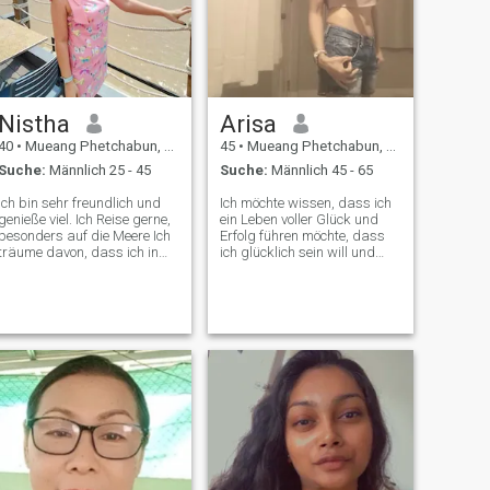
Nistha
Arisa
40
•
Mueang Phetchabun, Phetchabun, Thailand
45
•
Mueang Phetchabun, Phetchabun, Thailand
Suche:
Männlich 25 - 45
Suche:
Männlich 45 - 65
Ich bin sehr freundlich und
Ich möchte wissen, dass ich
genieße viel. Ich Reise gerne,
ein Leben voller Glück und
besonders auf die Meere Ich
Erfolg führen möchte, dass
träume davon, dass ich in
ich glücklich sein will und
Zukunft mein eigenes kleines
glücklich sein will. Ich bin 43
Restaurant eröffnen werde.
Jahre alt, bin Single. Ich bin
160 cm groß und wiege 50
kg. Ich bin Landwirt und
reiht Gemüse zum Verkauf.
Ich bin ruhig und einfach, ich
mag einen Mann im Alter von
55-65 Jahren. Ich kann nicht
anders, als mehr zu lernen,
Liebe ist das, was ich mir
selbst und dem Mann, den
ich liebe, Glück schaffen will.