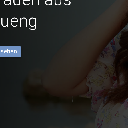
hueng
ansehen