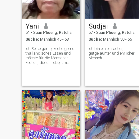
Yani
Sudjai
51
•
Suan Phueng, Ratchaburi, Thailand
57
•
Suan Phueng, Ratchaburi, Thailand
Suche:
Männlich 45 - 63
Suche:
Männlich 50 - 66
Ich Reise gerne, koche gerne
Ich bin ein einfacher,
thailändisches Essen und
gutgelaunter und ehrlicher
möchte für die Menschen
Mensch.
kochen, die ich liebe, um
zusammen zu essen. Ich
hoffe, einen Mann zu treffen,
der bereit ist, den Rest
unseres Lebens zusammen
zu beginnen.