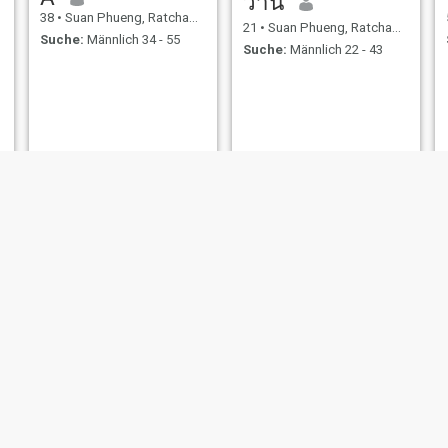
ว่าน
38
•
Suan Phueng, Ratchaburi, Thailand
21
•
Suan Phueng, Ratchaburi, Thailand
Suche:
Männlich 34 - 55
Suche:
Männlich 22 - 43
นัันท์อารีย์
39
•
Suan Phueng, Ratchaburi, Thailand