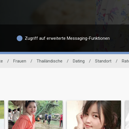
Zugriff auf erweiterte Messaging-Funktionen
te
/
Frauen
/
Thailändische
/
Dating
/
Standort
/
Rat