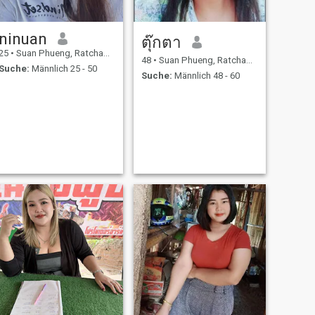
ninuan
ตุ๊กตา
25
•
Suan Phueng, Ratchaburi, Thailand
48
•
Suan Phueng, Ratchaburi, Thailand
Suche:
Männlich 25 - 50
Suche:
Männlich 48 - 60