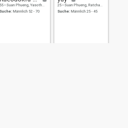
55
•
Suan Phueng, Yasothon, Thailand
25
•
Suan Phueng, Ratchaburi, Thailand
Suche:
Männlich 52 - 70
Suche:
Männlich 25 - 45