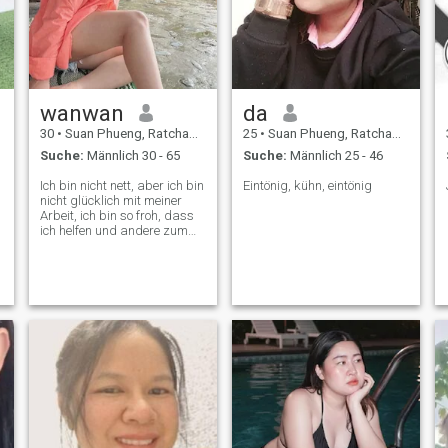
wanwan
da
30
•
Suan Phueng, Ratchaburi, Thailand
25
•
Suan Phueng, Ratchaburi, Thailand
Suche:
Männlich 30 - 65
Suche:
Männlich 25 - 46
Ich bin nicht nett, aber ich bin
Eintönig, kühn, eintönig
nicht glücklich mit meiner
Arbeit, ich bin so froh, dass
ich helfen und andere zum
Lachen bringen kann.