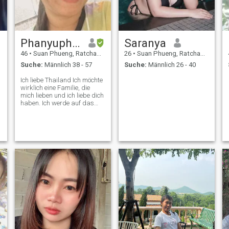
Phanyuphak
Saranya
46
•
Suan Phueng, Ratchaburi, Thailand
26
•
Suan Phueng, Ratchaburi, Thailand
Suche:
Männlich 38 - 57
Suche:
Männlich 26 - 40
Ich liebe Thailand Ich möchte
wirklich eine Familie, die
mich lieben und ich liebe dich
haben. Ich werde auf das
Beste für Sie und Ihre Familie
sein.