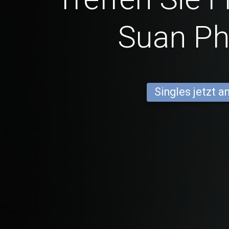
Suan P
Singles jetzt 