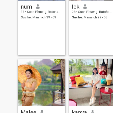
num
lek
37
•
Suan Phueng, Ratchaburi, Thailand
28
•
Suan Phueng, Ratchaburi, Thailand
Suche:
Männlich 39 - 69
Suche:
Männlich 29 - 58
Malee
kanya