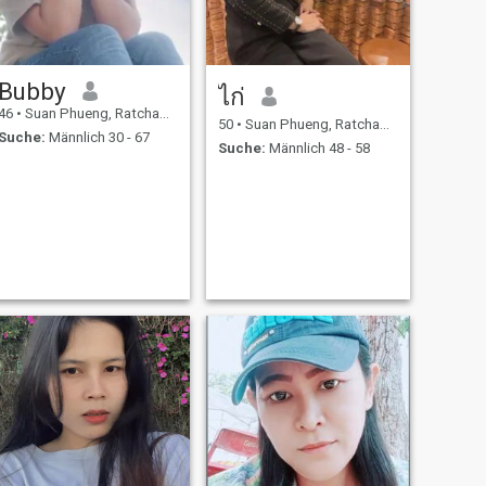
Bubby
ไก่
46
•
Suan Phueng, Ratchaburi, Thailand
50
•
Suan Phueng, Ratchaburi, Thailand
Suche:
Männlich 30 - 67
Suche:
Männlich 48 - 58