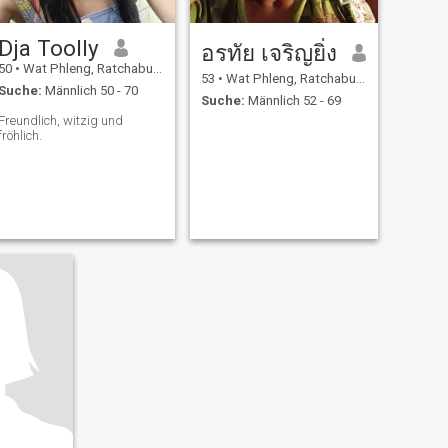
Dja Toolly
อรทัย เจริญยิ่ง
50
•
Wat Phleng, Ratchaburi, Thailand
53
•
Wat Phleng, Ratchaburi, Thailand
Suche:
Männlich 50 - 70
Suche:
Männlich 52 - 69
Freundlich, witzig und
fröhlich.