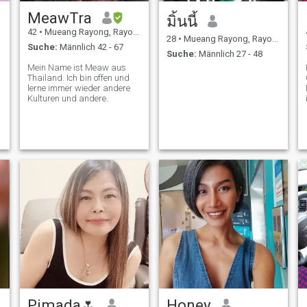
MeawTra
มิ้นนี้
42
•
Mueang Rayong, Rayong, Thailand
28
•
Mueang Rayong, Rayong, Thailand
Suche:
Männlich 42 - 67
Suche:
Männlich 27 - 48
Mein Name ist Meaw aus
Thailand. Ich bin offen und
lerne immer wieder andere
Kulturen und andere.
Pimada🌷
Honey