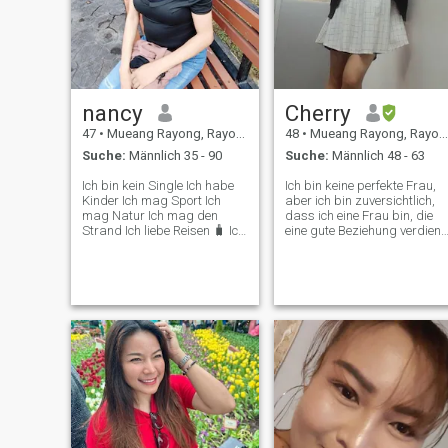
nancy
Cherry
47
•
Mueang Rayong, Rayong, Thailand
48
•
Mueang Rayong, Rayong, Thailand
Suche:
Männlich 35 - 90
Suche:
Männlich 48 - 63
Ich bin kein Single Ich habe
Ich bin keine perfekte Frau,
Kinder Ich mag Sport Ich
aber ich bin zuversichtlich,
mag Natur Ich mag den
dass ich eine Frau bin, die
Strand Ich liebe Reisen 🧳 Ich
eine gute Beziehung verdient.
kann Englisch sprechen gut
Ich wünsche mir, allein sein
Ich mag Thai Mann nicht,
zu können, ohne etwas zu
weil Thai Mann nicht gut Ich
vermissen. Wenn ich eines
mag Ausländer Ich will
Tages mit jemandem
heiraten Mack Familie mit
zusammen sein will, dann
einem Ausländer, der mir
wünsche ich mir, dass er
egal ist Ich bin kein guter
mich genug liebt, um
Gesundheitsfan, aber ich bin
Rücksicht auf meine Gefühle
ein guter Gesundheitsfan,
zu nehmen, sich um sie zu
und ich bin ein guter
kümmern, das ist Ich bin
Gesundheitsmann und ich
nicht gut im Lächeln, aber ic
kann mich lieben, einfach
habe eine katzenartige
heiraten und mit mir leben.
Persönlichkeit. Ich verstehe
Ich sehe wirklich ernsthafte
die Menschen um mich