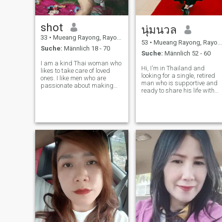
und ​ ​ mich besser kennen ​ ​.
eine private Firma in
Thailand. Ich hoffe, Sie sind
bereit, mit mir zu sprechen
shot
นุ่มนวล
und mir Zeit zu geben, alles
zu beweisen. Sorry, ich
33
•
Mueang Rayong, Rayong, Thailand
überprüfe diese App nur,
53
•
Mueang Rayong, Rayong, Thailand
Suche:
Männlich 18 - 70
wenn ich im Büro bin. Wenn
Suche:
Männlich 52 - 60
ich außerhalb der Arbeit
I am a kind Thai woman who
oder während der Freizeit
Hi, I'm in Thailand and
likes to take care of loved
arbeite, melde ich mich nicht
looking for a single, retired
ones. I like men who are
an, also werden meine
man who is supportive and
passionate about making
Antworten sehr langsam
ready to share his life with
women smile. I don't want
sein.
me—eating, traveling, doing
luxury. I just want to feel who.
good deeds in his old age,
Some people are interested
taking care of each other. I'm
and want to have a
looking for a kind, good-
relationship that is in
natured man who is
harmony with love
financially