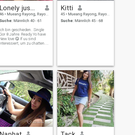
Lonely jusmin
Kitti
46
•
Mueang Rayong, Rayong, Thailand
45
•
Mueang Rayong, Rayong, Thailand
Suche:
Männlich 40 - 61
Suche:
Männlich 45 - 68
Ich bin geschieden.. Single
Gor 8 Jahre. Ready Yo have
New love 😋 If uu sind
interessiert, um zu chatten...
😘
Naphat
Tack