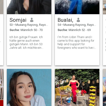
Somjai
Bualai,
53
•
Mueang Rayong, Rayong, Thailand
54
•
Mueang Rayong, Rayong, Thailand
e
Suche:
Männlich 50 - 70
Suche:
Männlich 52 - 69
Ich bin gütige Frauen. Ich
I'm from Udon Thani and I
,
hätte gerne auch einen
came to this app looking for
gütigen Mann. Ich bin 53
help and support for
Jahre alt. Ich möchte ein
foreigners who want to live in
​
glückliches Leben mit der
Thailand. I'm 54 years
richtigen Person haben. Ich
old.I'm good at farming and I
weiß, dass es unmöglich ist,
value my independence and
eine perfekte zu 💯% zu
prefer not to get involved with
bekommen. Sei einfach ein
. If you like women like me, fee
​
netter Mann und kann mich
kümmern. Das reicht, um auf
die richtige Person zu warten