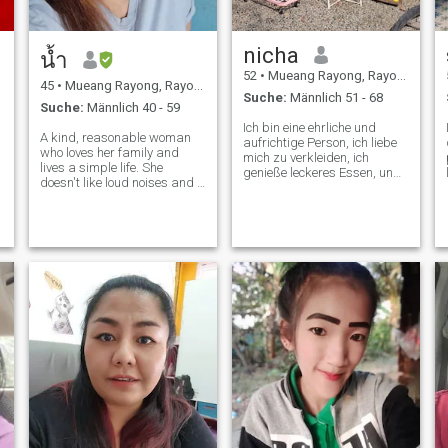
nicha
น้ำ
52
•
Mueang Rayong, Rayong, Thailand
45
•
Mueang Rayong, Rayong, Thailand
Suche:
Männlich 51 - 68
Suche:
Männlich 40 - 59
Ich bin eine ehrliche und
A kind, reasonable woman
aufrichtige Person, ich liebe
who loves her family and
mich zu verkleiden, ich
lives a simple life. She
genieße leckeres Essen, und
doesn't like loud noises and .
ich liebe es zum Strand zu
She loves nature and loves
gehen.
cooking, but she also takes
care of herself all the time.
(I'm a smart, analytical
woman, so scammers, don't
waste you