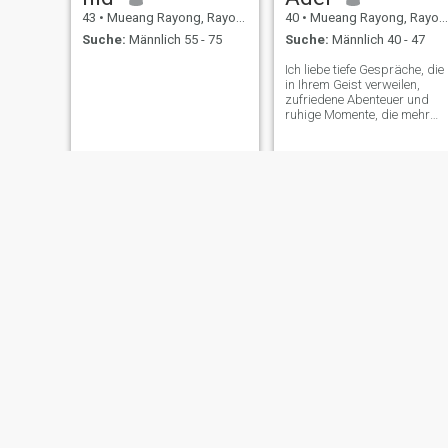
43
•
Mueang Rayong, Rayong, Thailand
40
•
Mueang Rayong, Rayong, Thailand
Suche:
Männlich 55 - 75
Suche:
Männlich 40 - 47
Ich liebe tiefe Gespräche, die
in Ihrem Geist verweilen,
zufriedene Abenteuer und
ruhige Momente, die mehr
sagen als Worte je zuvor.
Lhen
NID
43
•
Mueang Rayong, Rayong, Thailand
51
•
Mueang Rayong, Rayong, Thailand