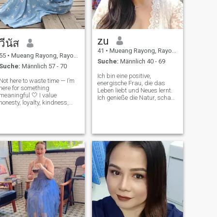
gesehen. Wenn du nach einer
guten Frau suchst. Lass uns
einander besser
kennenlernen.
zu
วีนัส
41
•
Mueang Rayong, Rayong, Thailand
55
•
Mueang Rayong, Rayong, Thailand
Suche:
Männlich 40 - 69
Suche:
Männlich 57 - 70
Ich bin eine positive,
Not here to waste time — I’m
energische Frau, die das
here for something
Leben liebt und Neues lernt.
meaningful 🤍 I value
Ich genieße die Natur, schaue
honesty, loyalty, kindness,
Filme an, höre Musik, koche
and good communication. I
und verbringe Zeit mit
believe the right relationship
meinen Lieben. Ich suche eine
feels safe, easy, and mutual.
ernsthafte Beziehung und
I’m looking for someone who
eine zukünftige
knows what they want and
Partnerschaft.
is ready