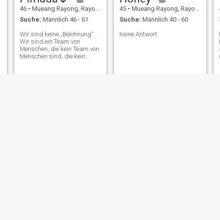
46
•
Mueang Rayong, Rayong, Thailand
45
•
Mueang Rayong, Rayong, Thailand
Suche:
Männlich 46 - 61
Suche:
Männlich 40 - 60
Wir sind keine „Belohnung“.
Keine Antwort
Wir sind ein Team von
Menschen, die kein Team von
Menschen sind, die kein
Team sind. Wir sind ein
Team von Menschen, die ein
Team von Menschen sind, die
ein Team von Menschen sind,
die ein Team von Menschen
sind, die ein Team von
Menschen sind, die kein
Team von Menschen sind, die
kein Team von Menschen
sind, die ein Team von
Menschen sind, die kein
Team sind,
Busaya
Prettypu
41
•
Mueang Rayong, Rayong, Thailand
60
•
Mueang Rayong, Rayong, Thailand