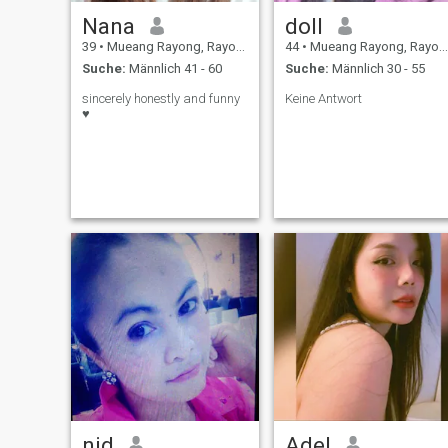
Nana
doll
39
•
Mueang Rayong, Rayong, Thailand
44
•
Mueang Rayong, Rayong, Thailand
Suche:
Männlich 41 - 60
Suche:
Männlich 30 - 55
sincerely honestly and funny
Keine Antwort
♥️
nid
Adel