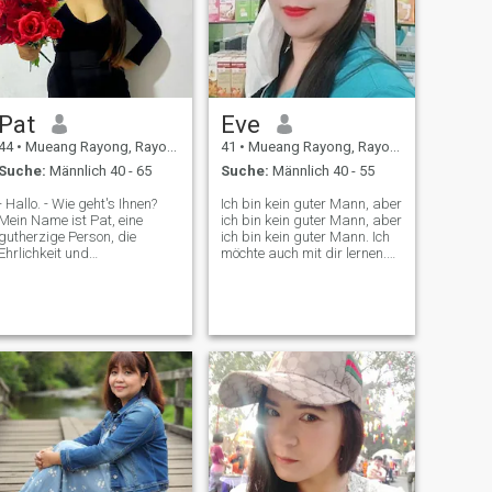
Pat
Eve
44
•
Mueang Rayong, Rayong, Thailand
41
•
Mueang Rayong, Rayong, Thailand
Suche:
Männlich 40 - 65
Suche:
Männlich 40 - 55
- Hallo. - Wie geht's Ihnen?
Ich bin kein guter Mann, aber
Mein Name ist Pat, eine
ich bin kein guter Mann, aber
gutherzige Person, die
ich bin kein guter Mann. Ich
Ehrlichkeit und
möchte auch mit dir lernen.
bedeutungsvolle
Ich koche gerne und halte
Verbindungen schätzt. Ich
mein einfaches Leben
genieße die einfachen Dinge
glücklich. Ich bin bereit, jeden
im Leben - ein gutes Essen
Tag den richtigen Mann zu
zu Hause zu kochen, die
treffen und ihn mit mir
Natur zu erkunden und einen
glücklich zu machen.
guten Lachen zu teilen. Ich
bin nicht hier für Spiele; ich
bin auf der Suche nach
einem Partner, mit dem ich
eine Zukunft aufbauen kann,
jemand, der bereit ist,
zusammen zu wachsen und
Gefühlsmäßig und finanziell