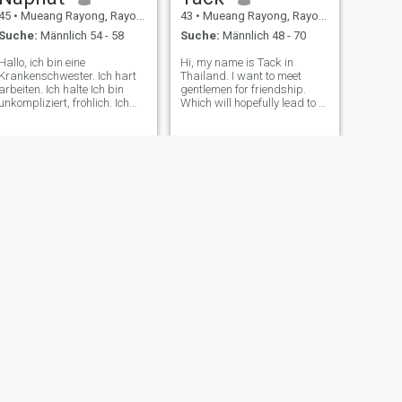
45
•
Mueang Rayong, Rayong, Thailand
43
•
Mueang Rayong, Rayong, Thailand
Suche:
Männlich 54 - 58
Suche:
Männlich 48 - 70
Hallo, ich bin eine
Hi, my name is Tack in
Krankenschwester. Ich hart
Thailand. I want to meet
arbeiten. Ich halte Ich bin
gentlemen for friendship.
unkompliziert, fröhlich. Ich
Which will hopefully lead to a
liebe das Reisen.
long-term commitment. I am
a Thai woman who is sweet,
gentle and understanding. If
you are interested in getting
to know me and developing a
r
WEITER
Pat
57
•
Mueang Rayong, Rayong, Thailand