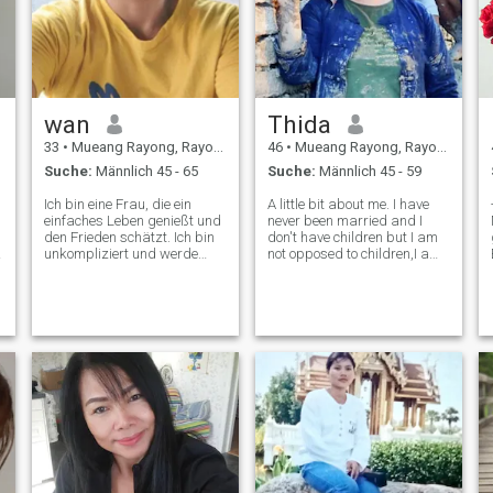
wan
Thida
33
•
Mueang Rayong, Rayong, Thailand
46
•
Mueang Rayong, Rayong, Thailand
Suche:
Männlich 45 - 65
Suche:
Männlich 45 - 59
Ich bin eine Frau, die ein
A little bit about me. I have
einfaches Leben genießt und
never been married and I
den Frieden schätzt. Ich bin
don't have children but I am
unkompliziert und werde
not opposed to children,I am
meinen Partner immer
serious, honest and
respektieren Ich suche einen
committed. I believe in the
Mann, der das Gleiche sieht,
power of true love and am
der mir antwortet und mit
ready to act in this matter
dem, was wir aufnehmen,
with sincerity and fulfillment
alles für einander ist. Wenn
in
du diese Person bist, dann
kannst du mich besser
kennenlernen. Ich habe kein
Interesse daran, Zeit für
h
Spiele zu probieren.