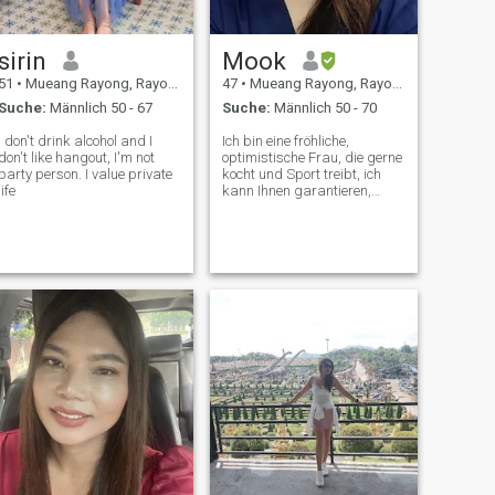
sirin
Mook
51
•
Mueang Rayong, Rayong, Thailand
47
•
Mueang Rayong, Rayong, Thailand
Suche:
Männlich 50 - 67
Suche:
Männlich 50 - 70
I don't drink alcohol and I
Ich bin eine fröhliche,
don't like hangout, I'm not
optimistische Frau, die gerne
party person. I value private
kocht und Sport treibt, ich
life
kann Ihnen garantieren,
dass Sie köstliche
hausgemachte Mahlzeiten
genießen werden, ich habe
einen festen Job
(Krankenschwester) Ich lebe
mit 2 Katzen, meine Kinder
sind erwachsen 1.
Universität