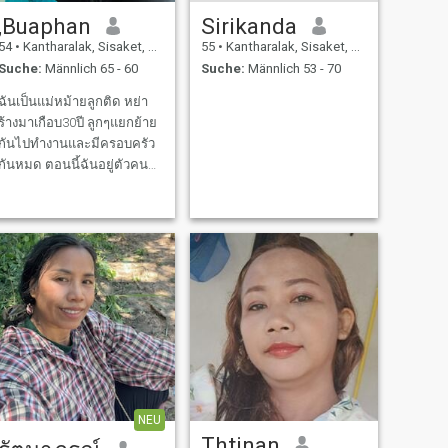
,Buaphan
Sirikanda
54
•
Kantharalak, Sisaket, Thailand
55
•
Kantharalak, Sisaket, Thailand
Suche:
Männlich 65 - 60
Suche:
Männlich 53 - 70
ฉันเป็นแม่หม้ายลูกติด หย่า
ร้างมาเกือบ30ปี ลูกๆแยกย้าย
กันไปทำงานและมีครอบครัว
กันหมด ตอนนี้ฉันอยู่ตัวคน
เดียว อยากมีใครสักคน การ
ใช้ชีวิตบั้นปลายให้มีความสุข
และมั่นคง
NEU
Thtinan