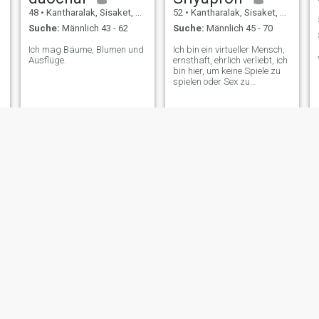
48
•
Kantharalak, Sisaket, Thailand
52
•
Kantharalak, Sisaket, Thailand
Suche:
Männlich 43 - 62
Suche:
Männlich 45 - 70
Ich mag Bäume, Blumen und
Ich bin ein virtueller Mensch,
Ausflüge.
ernsthaft, ehrlich verliebt, ich
bin hier, um keine Spiele zu
spielen oder Sex zu
verkaufen, ich bin hier, um
einen guten Lebenspartner
zu finden und mich um jeden
zu kümmern
apple
maneewan
38
•
Kantharalak, Sisaket, Thailand
24
•
Kantharalak, Sisaket, Thailand