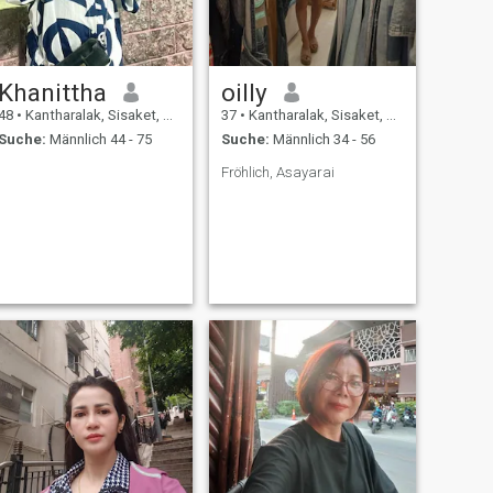
Khanittha
oilly
48
•
Kantharalak, Sisaket, Thailand
37
•
Kantharalak, Sisaket, Thailand
Suche:
Männlich 44 - 75
Suche:
Männlich 34 - 56
Fröhlich, Asayarai