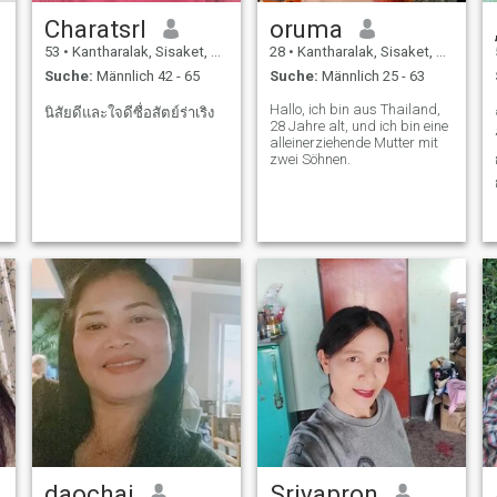
CharatsrI
oruma
53
•
Kantharalak, Sisaket, Thailand
28
•
Kantharalak, Sisaket, Thailand
Suche:
Männlich 42 - 65
Suche:
Männlich 25 - 63
Hallo, ich bin aus Thailand,
นิสัยดีและใจดีซื่อสัตย์ร่าเริง
28 Jahre alt, und ich bin eine
alleinerziehende Mutter mit
zwei Söhnen.
daochai
Sriyapron