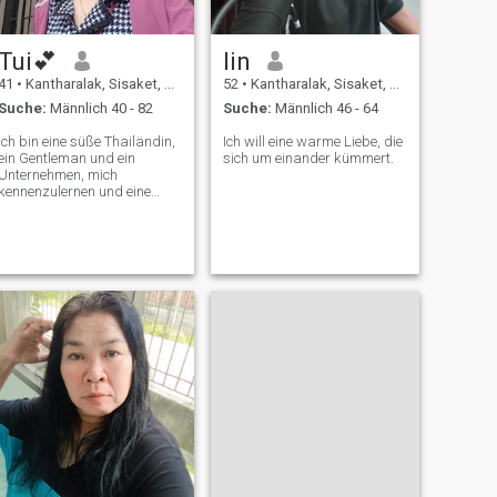
Tui💕
lin
41
•
Kantharalak, Sisaket, Thailand
52
•
Kantharalak, Sisaket, Thailand
Suche:
Männlich 40 - 82
Suche:
Männlich 46 - 64
Ich bin eine süße Thailändin,
Ich will eine warme Liebe, die
ein Gentleman und ein
sich um einander kümmert.
Unternehmen, mich
kennenzulernen und eine
Beziehung zu einer
Pflegekraft aufzubauen.
Bitte kontaktieren Sie uns.