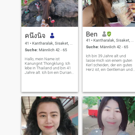
Ben
คนึงนิจ
41
•
Kantharalak, Sisaket, Thailand
41
•
Kantharalak, Sisaket, Thailand
Suche:
Männlich 42 - 65
Suche:
Männlich 42 - 65
Ich bin 39 Jahre alt und
Hallo, mein Name ist
lasse mich von einem guten
Kanungnit Thongklung. Ich
Kerl scheiden, der ein gutes
lebe in Thailand und bin 41
Herz ist, ein Gentleman und
Jahre alt. Ich bin ein Durian-
liebe, wie ich bin. Ich bin nich
Bauer und eine
für Sex online hier, sondern
alleinerziehende Mutter. Ich
ich bin 😊 Ich bin ein ehrlicher
suche einen Lebenspartner,
Mensch, deshalb suche ich
der mich lieben und nie
einen Kerl, der auch ehrlich
verlassen wird. Ich will einen
zu mir ist. 😊 😊
liebenden Partner, der bereit
ist, mit mir durchs Leben zu
gehen.