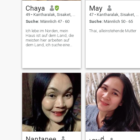
Chaya
May
49
•
Kantharalak, Sisaket, Thailand
47
•
Kantharalak, Sisaket, Thailand
Suche:
Männlich 47 - 60
Suche:
Männlich 50 - 65
Ich lebe im Norden, mein
Thai, alleinstehende Mutter
Haus ist auf dem Land, die
meisten hier arbeiten auf
dem Land, ich suche eine
ernsthafte Beziehung,
Lebenspartner.
Nantanee