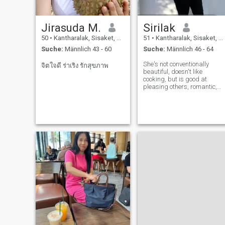
Jirasuda M.
Sirilak
50
•
Kantharalak, Sisaket, Thailand
51
•
Kantharalak, Sisaket, Thailand
Suche:
Männlich 43 - 60
Suche:
Männlich 46 - 64
She's not conventionally
จิตใจดี ร่าเริง รักสุขภาพ
beautiful, doesn't like
cooking, but is good at
pleasing others, romantic,
and serious about love.