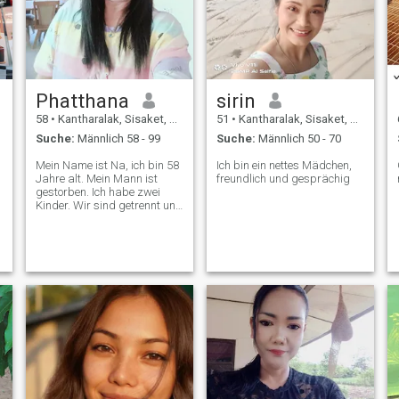
Phatthana
sirin
58
•
Kantharalak, Sisaket, Thailand
51
•
Kantharalak, Sisaket, Thailand
Suche:
Männlich 58 - 99
Suche:
Männlich 50 - 70
Mein Name ist Na, ich bin 58
Ich bin ein nettes Mädchen,
Jahre alt. Mein Mann ist
freundlich und gesprächig
gestorben. Ich habe zwei
Kinder. Wir sind getrennt und
t
haben Familien. Ich bin ein
Farmer. Ich lebe allein und
ich will einen Partner, der in
meinen letzten Jahren bei mir
ist, um Hände zu halten und
zusammen zu gehen und
gute Zeiten zu haben. Ich bin
eine gute und aufrichtige
Frau und es ist Zeit für mich,
einen Mann zu finden, der an
meiner Seite ist. Ich will auf
dich aufpassen und du auf
mich, wenn unsere Zukunft
zusammen ist.