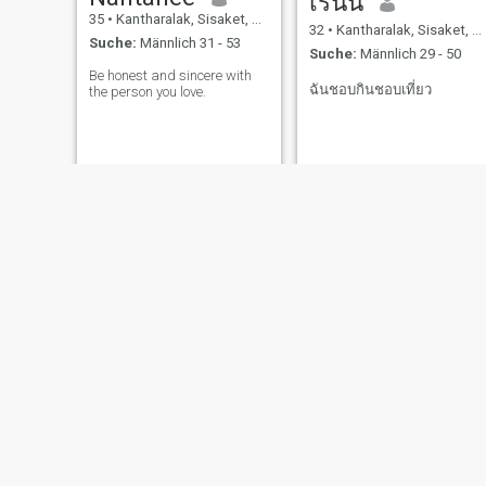
เรนนี่
35
•
Kantharalak, Sisaket, Thailand
32
•
Kantharalak, Sisaket, Thailand
Suche:
Männlich 31 - 53
Suche:
Männlich 29 - 50
Be honest and sincere with
ฉันชอบกินชอบเที่ยว
the person you love.
riam
Patthamaporn
45
•
Kantharalak, Sisaket, Thailand
35
•
Kantharalak, Sisaket, Thailand