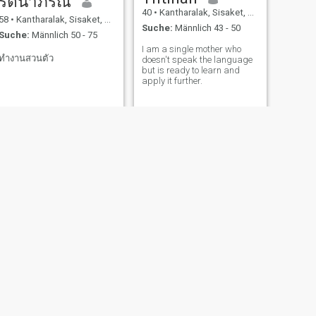
รัตนาภรณ์
40
•
Kantharalak, Sisaket, Thailand
58
•
Kantharalak, Sisaket, Thailand
Suche:
Männlich 43 - 50
Suche:
Männlich 50 - 75
I am a single mother who
ทำงานสวนตัว
doesn't speak the language
but is ready to learn and
apply it further.
WEITER
meili
21
•
Kantharalak, Sisaket, Thailand