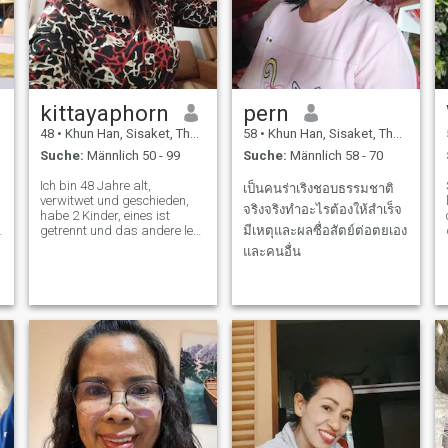
kittayaphorn
pern
48
•
Khun Han, Sisaket, Thailand
58
•
Khun Han, Sisaket, Thailand
Suche:
Männlich 50 - 99
Suche:
Männlich 58 - 70
Ich bin 48 Jahre alt,
เป็นคนร่าเริงชอบธรรมชาติ
verwitwet und geschieden,
จริงจริงทำอะไรต้องให้สำเร็จ
habe 2 Kinder, eines ist
getrennt und das andere lebt
มีเหตุและผลซื่อสัตย์ต่อตยเอง
bei mir. Ich arbeite als
และคนอื่น
Kinderbetreuungsarbeit. Ich
bin hierher gekommen. Um
einen Mann zu finden, meine
Ehrlichkeit, ich hoffe, einen
Mann zu finden. Der ein
echter Lebenspartner ist, der
sich darauf freut, in der
h
Zukunft zusammenzuleben.
Zusammenleben, einander
ohne Bedingungen, ohne
andere Hindernisse in
unserem Leben annehmen,
warte ich auf den richtigen