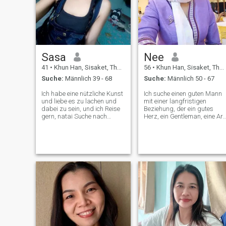
Sasa
Nee
41
•
Khun Han, Sisaket, Thailand
56
•
Khun Han, Sisaket, Thailand
Suche:
Männlich 39 - 68
Suche:
Männlich 50 - 67
Ich habe eine nützliche Kunst
Ich suche einen guten Mann
und liebe es zu lachen und
mit einer langfristigen
dabei zu sein, und ich Reise
Beziehung, der ein gutes
gern, natai Suche nach
Herz, ein Gentleman, eine Art
einem Lebenspartner. Ich bin
und Liebe ist, wie ich bin. Ich
eine einfache und freundliche
bin hier nicht für s*x online,
Person. Ich liebe Kinder, ich
aber ich suche nach Ich bin
liebe dich, ich liebe dich, ich
kein Spieler. Ich bin kein
bin mit allen Menschen
Spieler. Ich bin kein Spieler.
befreundet. Ich liebe Kochen
Ich bin kein Spieler. Ich bin
und Sorge mich um mich. Die
ein Spieler, der kein Spieler
Menschen, die ich liebe.
ist. Ich bin kein Spieler, der
ein guter Mensch ist, aber ic
bin kein Fan seines Lebens.
Ich bin ein Spieler, der allen
Menschen hilft, optisch,
freundlicher,
gesundheitsfreundlich,