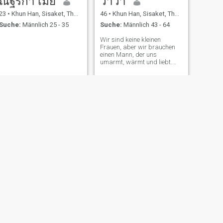
ณัฐริกา เมย์
วาวา
23
•
Khun Han, Sisaket, Thailand
46
•
Khun Han, Sisaket, Thailand
Suche:
Männlich 25 - 35
Suche:
Männlich 43 - 64
Wir sind keine kleinen
Frauen, aber wir brauchen
einen Mann, der uns
umarmt, wärmt und liebt.
Wir sind immer
aufmerksam. Wir sind eine
Frau, die Liebe, Ehrlichkeit,
Pflege und Wärme braucht.
Wir brauchen jemanden, der
sich um uns kümmert. Wir
können uns um ihn kümmern.
Fragen Sie jemanden, der
aufrichtig, wenn nicht
aufrichtig auf das Zeichen
reagiert.
WEITER
Pern
42
•
Khun Han, Sisaket, Thailand