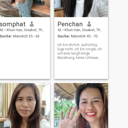
somphat
Penchan
42
•
Khun Han, Sisaket, Thailand
42
•
Khun Han, Sisaket, Thailand
Suche:
Männlich 35 - 63
Suche:
Männlich 45 - 70
Ich bin ehrlich, aufrichtig,
lüge nicht, ich bin single, ich
will eine langfristige
Beziehung, keine Untreue,
Respekt und Respekt.