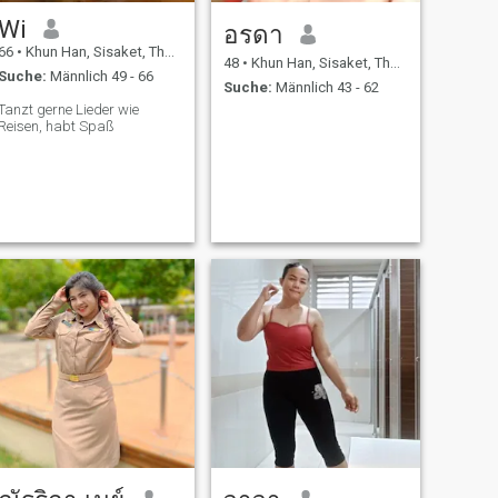
Wi
อรดา
66
•
Khun Han, Sisaket, Thailand
48
•
Khun Han, Sisaket, Thailand
Suche:
Männlich 49 - 66
Suche:
Männlich 43 - 62
Tanzt gerne Lieder wie
Reisen, habt Spaß