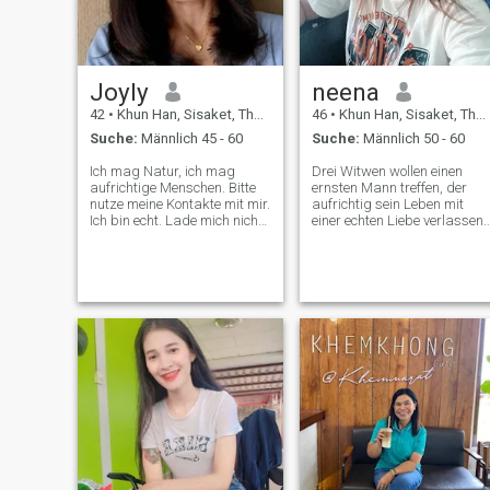
fröhlich und Kreativ,
aufmerksam, ehrlich,
vernünftig, freundlich, Ich bin
kein Mensch, der sich auch
für mich am meisten
Joyly
neena
interessiert. Vielen Dank,
dass Sie mein Profil gelesen
42
•
Khun Han, Sisaket, Thailand
46
•
Khun Han, Sisaket, Thailand
haben. Ich bin ein
Suche:
Männlich 45 - 60
Suche:
Männlich 50 - 60
freundlicher Mensch und bin
gut mit allen. Wenn Sie mich
Ich mag Natur, ich mag
Drei Witwen wollen einen
besser kennen möchten,
aufrichtige Menschen. Bitte
ernsten Mann treffen, der
senden Sie mir bitte eine
nutze meine Kontakte mit mir.
aufrichtig sein Leben mit
Nachricht. Hoffen Sie es Wir
Ich bin echt. Lade mich nicht
einer echten Liebe verlassen
sprechen bald.
zu investieren und keinen
will.
Betrug ein. Danke für Online-
Freundschaften.