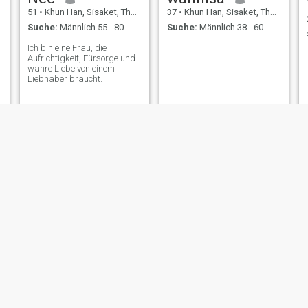
51
•
Khun Han, Sisaket, Thailand
37
•
Khun Han, Sisaket, Thailand
Suche:
Männlich 55 - 80
Suche:
Männlich 38 - 60
Ich bin eine Frau, die
Aufrichtigkeit, Fürsorge und
wahre Liebe von einem
Liebhaber braucht.
อรภิญญา
หน่อย
51
•
Khun Han, Sisaket, Thailand
48
•
Khun Han, Sisaket, Thailand