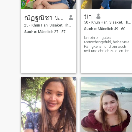
tin
ณัฏฐณิชา นะไธสง
50
•
Khun Han, Sisaket, Thailand
25
•
Khun Han, Sisaket, Thailand
Suche:
Männlich 49 - 60
Suche:
Männlich 27 - 57
Ich bin ein gutes
Menschengefühl, habe viele
Fähigkeiten und bin auch
nett und ehrlich zu allen. Ich
bin energiegeladen und
genieße das Leben. Ich habe
Spaß an Outdoor-Aktivitäten
und genieße das Leben.