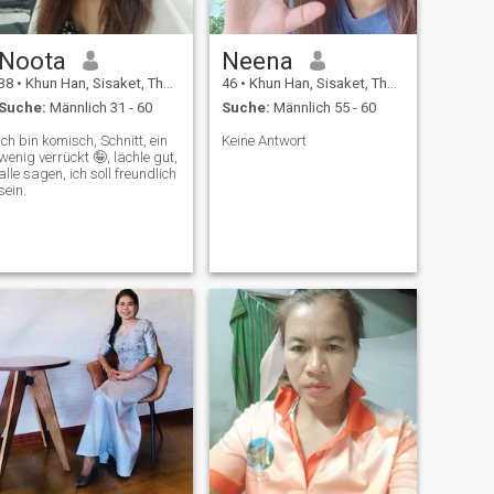
Noota
Neena
38
•
Khun Han, Sisaket, Thailand
46
•
Khun Han, Sisaket, Thailand
Suche:
Männlich 31 - 60
Suche:
Männlich 55 - 60
Ich bin komisch, Schnitt, ein
Keine Antwort
wenig verrückt 🤪, lächle gut,
alle sagen, ich soll freundlich
sein.