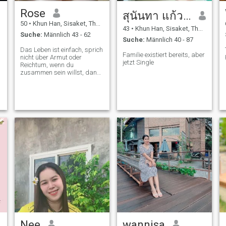
Rose
สุนันทา แก้วกันหา
50
•
Khun Han, Sisaket, Thailand
43
•
Khun Han, Sisaket, Thailand
Suche:
Männlich 43 - 62
Suche:
Männlich 40 - 87
Das Leben ist einfach, sprich
Familie existiert bereits, aber
nicht über Armut oder
jetzt Single
Reichtum, wenn du
zusammen sein willst, dann
ist das Leben wenigstens
dein eigener Meister, und
Integrität ist das, was ich
finde.
Nee
wannisa