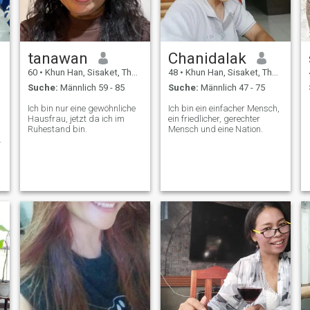
Mann für mein Herz, der dir
mein Herz ernsthaft schenkt.
tanawan
Chanidalak
60
•
Khun Han, Sisaket, Thailand
48
•
Khun Han, Sisaket, Thailand
Suche:
Männlich 59 - 85
Suche:
Männlich 47 - 75
Ich bin nur eine gewöhnliche
Ich bin ein einfacher Mensch,
Hausfrau, jetzt da ich im
ein friedlicher, gerechter
Ruhestand bin.
Mensch und eine Nation.