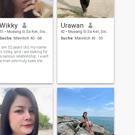
Wikky
Urawan
51
•
Mueang Si Sa Ket, Sisaket, Thailand
42
•
Mueang Si Sa Ket, Sisaket, Thailand
Suche:
Männlich 40 - 68
Suche:
Männlich 43 - 55
I am 52 years old, my name
is Vicky, and I am looking for
a serious relationship. I want
a man who truly loves me
and can care for, support,
and look after me. I am a
lovely and considerate
woman. I hope I will find the
man of my dreams.