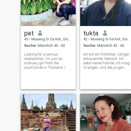
pat
tukta
45
•
Mueang Si Sa Ket, Sisaket, Thailand
42
•
Mueang Si Sa Ket, Sisaket, Thailand
Suche:
Männlich 46 - 63
Suche:
Männlich 42 - 66
Looking for a serious
Ich bin ein fröhlicher, ruhiger,
relationship. I'm just an
entspannter Mensch, ich
ordinary girl from the
liebe meine Familie, ich mag
countryside in Thailand. I
Orangen, und die jungen
was married before and
Kaiken möchten Orangen
have three grown children.
probieren, die ich mitnehmen
I've been divorced for 9 years
kann, und auch leckeres
and am looking for a new
thailändisches Essen. I'm a
beginning, a serious
cheerful, calm, family-
relationship. I value ho
oriented person, and I want
the person I talk to to love my
family too. Fühlen Sie sich
frei, mir eine Nachricht zu
schicken, wenn Sie möchten. 
Ja.