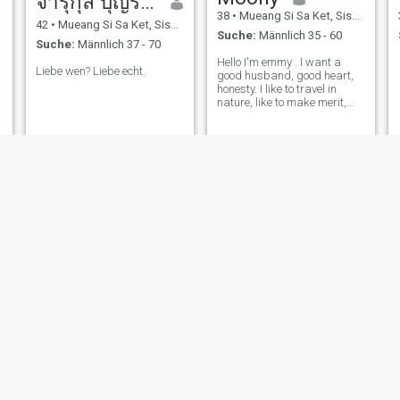
จารุกุล บุญรินทร์
38
•
Mueang Si Sa Ket, Sisaket, Thailand
42
•
Mueang Si Sa Ket, Sisaket, Thailand
Suche:
Männlich 35 - 60
Suche:
Männlich 37 - 70
Hello I'm emmy . I want a
Liebe wen? Liebe echt.
good husband, good heart,
honesty. I like to travel in
nature, like to make merit,
like Thai culture. and I want
to have a child I want a
husband who leads the
family.
thongjan
ณัฐศิณี
37
•
Mueang Si Sa Ket, Sisaket, Thailand
57
•
Mueang Si Sa Ket, Sisaket, Thailand