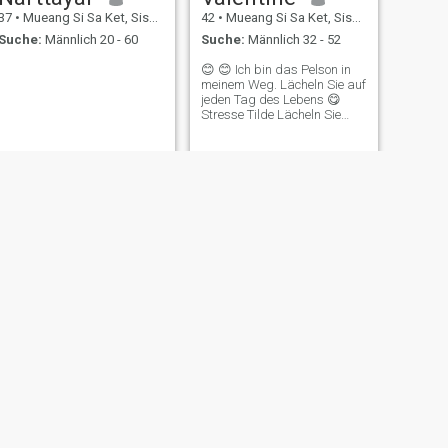
37
•
Mueang Si Sa Ket, Sisaket, Thailand
42
•
Mueang Si Sa Ket, Sisaket, Thailand
Suche:
Männlich 20 - 60
Suche:
Männlich 32 - 52
😊 😊 Ich bin das Pelson in
meinem Weg. Lächeln Sie auf
jeden Tag des Lebens 😋
Stresse Tilde Lächeln Sie
nicht 😋
WEITER
And
56
•
Mueang Si Sa Ket, Sisaket, Thailand