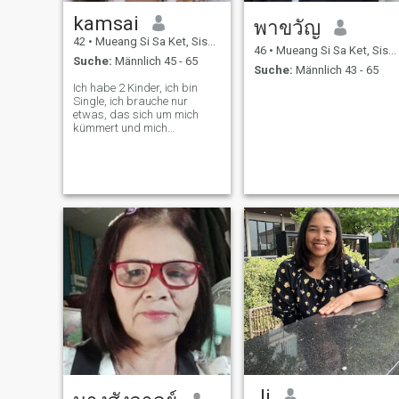
kamsai
พาขวัญ
42
•
Mueang Si Sa Ket, Sisaket, Thailand
46
•
Mueang Si Sa Ket, Sisaket, Thailand
Suche:
Männlich 45 - 65
Suche:
Männlich 43 - 65
Ich habe 2 Kinder, ich bin
Single, ich brauche nur
etwas, das sich um mich
kümmert und mich
unterstützt. Wenn Sie eine
Thai-Frau wollen, nach
Thailand ziehen wollen, bin
ich vielleicht Ihre gute Frau 😁
😁 😁 😁
Ji