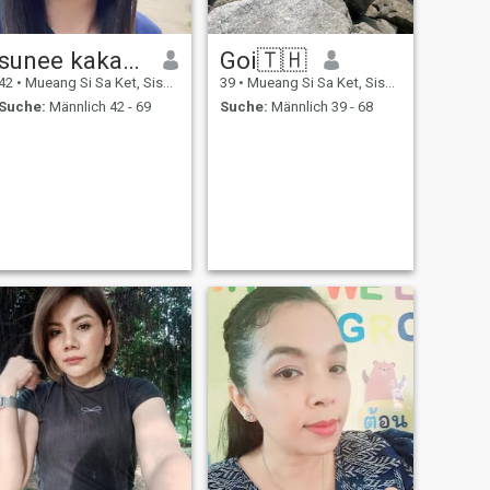
sunee kakamrai
Goi🇹🇭
42
•
Mueang Si Sa Ket, Sisaket, Thailand
39
•
Mueang Si Sa Ket, Sisaket, Thailand
Suche:
Männlich 42 - 69
Suche:
Männlich 39 - 68