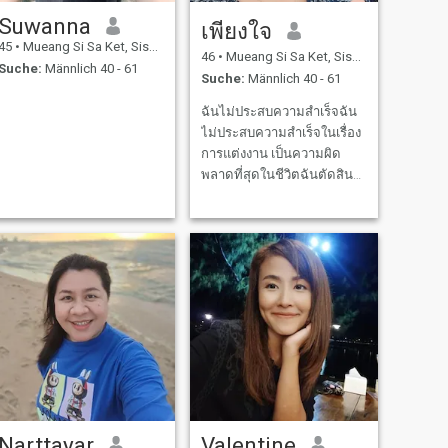
Suwanna
เพียงใจ
45
•
Mueang Si Sa Ket, Sisaket, Thailand
46
•
Mueang Si Sa Ket, Sisaket, Thailand
Suche:
Männlich 40 - 61
Suche:
Männlich 40 - 61
ฉันไม่ประสบความสำเร็จฉัน
ไม่ประสบความสำเร็จในเรื่อง
การแต่งงาน เป็นความผิด
พลาดที่สุดในชีวิตฉันตัดสิน
ใจปล่อยมันไปแล้วกลายเป็น
คุณแม่เลี้ยงเดี่ยวมากกว่า 16
ปีตอนนี้ลูกชายของฉันเติบโต
ฉันภูมิใจในตัวเขาในขณะ
เดียวกันฉันรู้สึกเป็นอิสระและ
ยังกระฉับกระเฉงคล่องแค
Narttayar
Valentine