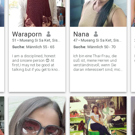
Waraporn
Nana
51
•
Mueang Si Sa Ket, Sisaket, Thailand
47
•
Mueang Si Sa Ket, Sisaket, Thailand
Suche:
Männlich 55 - 65
Suche:
Männlich 50 - 70
I am a disciplined, honest
Ich bin eine Thai-Frau, die
and sincere person 😍 At
süß ist, meine Herren und
first,I may not be good at
verständnisvoll, wenn Sie
talking.but if you get to know
daran interessiert sind, mich
me. you will know that I am
kennenzulernen und eine
caring and get along well
Beziehung zu einer
with others I am happy with
Pflegekraft aufzubauen,
my simple life. My goal in life
Bitte kontaktieren Sie uns.
is to have a camper van fo
-