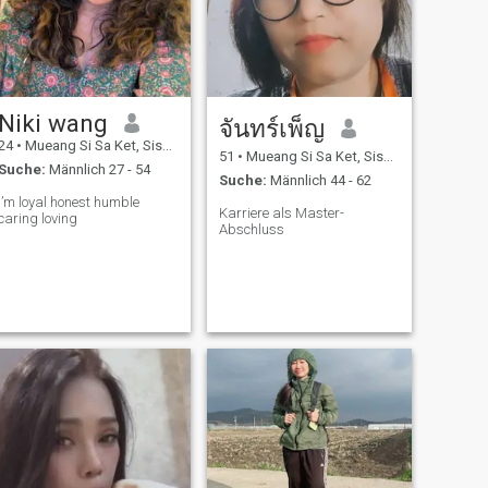
Niki wang
จันทร์เพ็ญ
24
•
Mueang Si Sa Ket, Sisaket, Thailand
51
•
Mueang Si Sa Ket, Sisaket, Thailand
Suche:
Männlich 27 - 54
Suche:
Männlich 44 - 62
I’m loyal honest humble
Karriere als Master-
caring loving
Abschluss