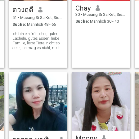
Chay
ดวงฤดี
30
•
Mueang Si Sa Ket, Sisaket, Thailand
51
•
Mueang Si Sa Ket, Sisaket, Thailand
Suche:
Männlich 30 - 40
Suche:
Männlich 48 - 66
Ich bin ein fröhlicher, guter
Lächeln, gutes Essen, liebe
Familie, liebe Tiere, nicht so
sehr, ich mag es nicht, mich
mit jemandem zu verlegen,
wie die Natur 🥰 🥰 🌹
Moony