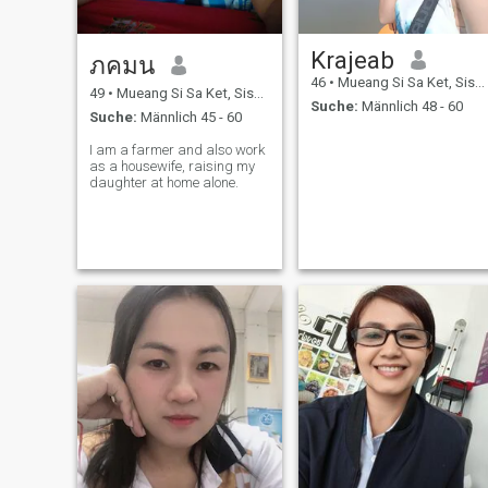
Krajeab
ภคมน
46
•
Mueang Si Sa Ket, Sisaket, Thailand
49
•
Mueang Si Sa Ket, Sisaket, Thailand
Suche:
Männlich 48 - 60
Suche:
Männlich 45 - 60
I am a farmer and also work
as a housewife, raising my
daughter at home alone.