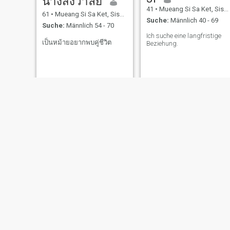
นางสังวาลย์
41
•
Mueang Si Sa Ket, Sisaket, Thailand
61
•
Mueang Si Sa Ket, Sisaket, Thailand
Suche:
Männlich 40 - 69
Suche:
Männlich 54 - 70
Ich suche eine langfristige
เป็นหม้ายอยากพบคู่ชีวิต
Beziehung.
Nookae Slolines
Thaniya malaiธนิยา มาลัย
29
•
Mueang Si Sa Ket, Sisaket, Thailand
65
•
Mueang Si Sa Ket, Sisaket, Thailand