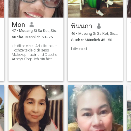
Mon
พินนภา
47
•
Mueang Si Sa Ket, Sisaket, Thailand
46
•
Mueang Si Sa Ket, Sisaket, Thailand
Suche:
Männlich 50 - 75
Suche:
Männlich 45 - 50
Ich öffne einen Arbeitstraum
I divorced
Hochzeitskleid drisess
Make-up haair und Dusche
Arrays Shop. Ich bin hier, um
hote.I brauchen Liebe Person,
die trev.I wollen eine lange
Zeit Umzug haben.