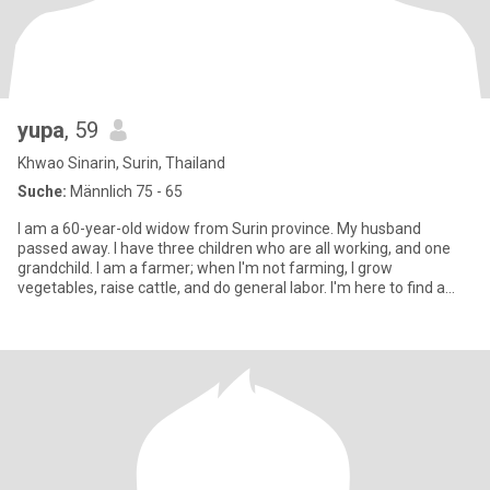
yupa
, 59
Khwao Sinarin, Surin, Thailand
Suche:
Männlich 75 - 65
I am a 60-year-old widow from Surin province. My husband
passed away. I have three children who are all working, and one
grandchild. I am a farmer; when I'm not farming, I grow
vegetables, raise cattle, and do general labor. I'm here to find a
man wh