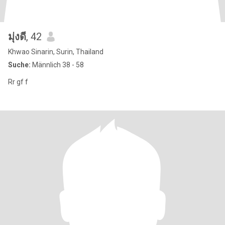
มุ่งดี
, 42
Khwao Sinarin, Surin, Thailand
Suche:
Männlich 38 - 58
Rr gf f