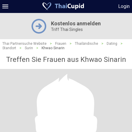
Login
Kostenlos anmelden
Triff Thai Singles
Thai Partnersuche Website
>
Frauen
>
Thailändische
>
Dating
>
Standort
>
Surin
>
Khwao Sinarin
Treffen Sie Frauen aus Khwao Sinarin