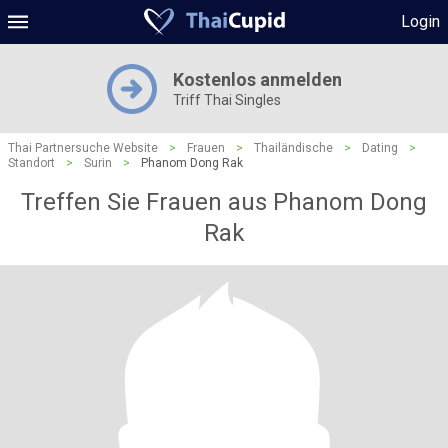
Login
Kostenlos anmelden
Triff Thai Singles
Thai Partnersuche Website
>
Frauen
>
Thailändische
>
Dating
>
Standort
>
Surin
>
Phanom Dong Rak
Treffen Sie Frauen aus Phanom Dong
Rak