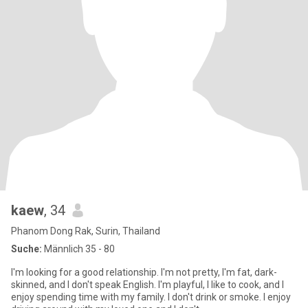
kaew
, 34
Phanom Dong Rak, Surin, Thailand
Suche:
Männlich 35 - 80
I'm looking for a good relationship. I'm not pretty, I'm fat, dark-
skinned, and I don't speak English. I'm playful, I like to cook, and I
enjoy spending time with my family. I don't drink or smoke. I enjoy