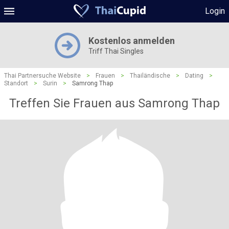
Login
Kostenlos anmelden
Triff Thai Singles
Thai Partnersuche Website
>
Frauen
>
Thailändische
>
Dating
>
Standort
>
Surin
>
Samrong Thap
Treffen Sie Frauen aus Samrong Thap