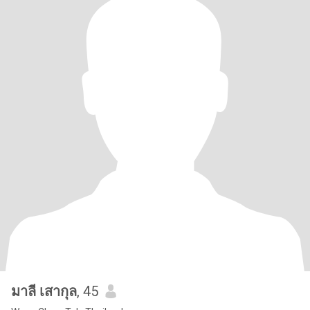
มาลี เสากุล
, 45