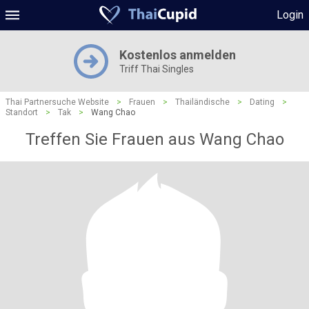
Login
Kostenlos anmelden
Triff Thai Singles
Thai Partnersuche Website
>
Frauen
>
Thailändische
>
Dating
>
Standort
>
Tak
>
Wang Chao
Treffen Sie Frauen aus Wang Chao