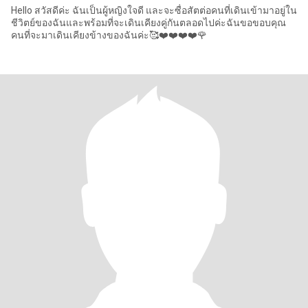
Hello สวัสดีค่ะ ฉันเป็นผู้หญิงใจดี และจะซื่อสัตต่อคนที่เดินเข้ามาอยู่ใน
ชีวิตย์ของฉันและพร้อมที่จะเดินเคียงคู่กันตลอดไปค่ะฉันขอขอบคุณ
คนที่จะมาเดินเคียงข้างของฉันค่ะ🥰❤️❤️❤️❤️🌹