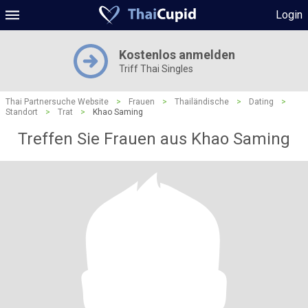
Login
Kostenlos anmelden
Triff Thai Singles
Thai Partnersuche Website
>
Frauen
>
Thailändische
>
Dating
>
Standort
>
Trat
>
Khao Saming
Treffen Sie Frauen aus Khao Saming