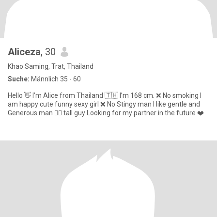
Aliceza
, 30
Khao Saming, Trat, Thailand
Suche:
Männlich 35 - 60
Hello 👋 I’m Alice from Thailand 🇹🇭 I’m 168 cm. ❌ No smoking I
am happy cute funny sexy girl ❌ No Stingy man I like gentle and
Generous man 🧍‍♂️ tall guy Looking for my partner in the future ❤️