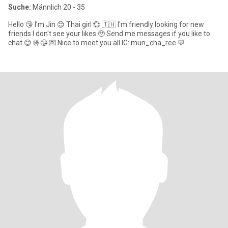
Suche:
Männlich 20 - 35
Hello 😘 I’m Jin 😊 Thai girl 💞 🇹🇭 I'm friendly looking for new
friends I don't see your likes 🥹 Send me messages if you like to
chat 😊 🤟😘 💌 Nice to meet you all IG: mun_cha_ree 💬