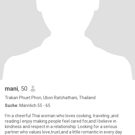
mani
, 50
Trakan Phuet Phon, Ubon Ratchathani, Thailand
Suche:
Männlich 55 - 65
I'm a cheerful Thai woman who loves cooking, traveling ,and
reading.I enjoy making people feel cared for,and I believe in
kindness and respect in a relationship. Looking for a serious
partner who values love,trust,and a little romantic in every day