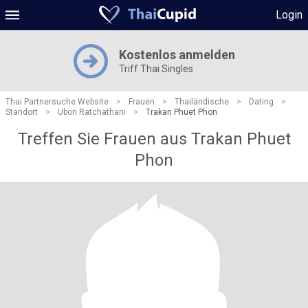
Login
Kostenlos anmelden
Triff Thai Singles
Thai Partnersuche Website
>
Frauen
>
Thailändische
>
Dating
>
Standort
>
Ubon Ratchathani
>
Trakan Phuet Phon
Treffen Sie Frauen aus Trakan Phuet
Phon