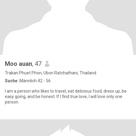
Moo auan
, 47
Trakan Phuet Phon, Ubon Ratchathani, Thailand
Suche:
Männlich 42 - 56
I am a person who likes to travel, eat delicious food, dress up, be
easy going, and be honest. If I find true love, I will love only one
person.