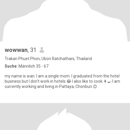
wowwan
, 31
Trakan Phuet Phon, Ubon Ratchathani, Thailand
Suche:
Männlich 35 - 67
my name is wan. I am a single mom. I graduated from the hotel
business but I don't work in hotels.😂 I also like to cook.👩‍🍳 I am
currently working and living in Pattaya, Chonburi.😊