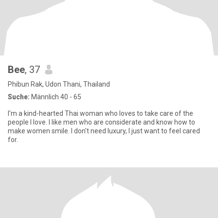
Bee
, 37
Phibun Rak, Udon Thani, Thailand
Suche:
Männlich 40 - 65
I'm a kind-hearted Thai woman who loves to take care of the
people I love. I like men who are considerate and know how to
make women smile. I don't need luxury, I just want to feel cared
for.