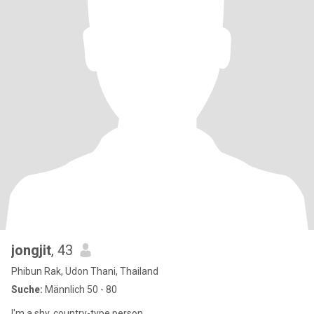
jongjit
, 43
Phibun Rak, Udon Thani, Thailand
Suche:
Männlich 50 - 80
I'm a shy, country-type person.