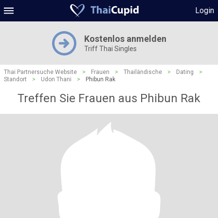
Login
Kostenlos anmelden
Triff Thai Singles
Thai Partnersuche Website
>
Frauen
>
Thailändische
>
Dating
>
Standort
>
Udon Thani
>
Phibun Rak
Treffen Sie Frauen aus Phibun Rak