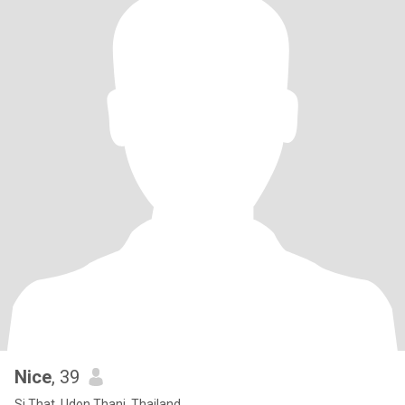
Nice
, 39
Si That, Udon Thani, Thailand