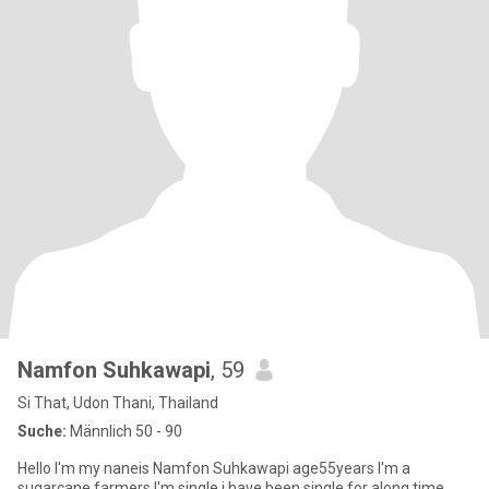
Namfon Suhkawapi
, 59
Si That, Udon Thani, Thailand
Suche:
Männlich 50 - 90
Hello I'm my naneis Namfon Suhkawapi age55years I'm a
sugarcane farmers I'm single i have been single for along time