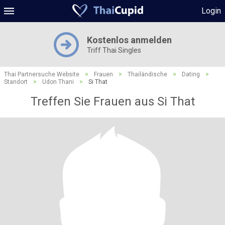
Login
Kostenlos anmelden
Triff Thai Singles
Thai Partnersuche Website
>
Frauen
>
Thailändische
>
Dating
>
Standort
>
Udon Thani
>
Si That
Treffen Sie Frauen aus Si That