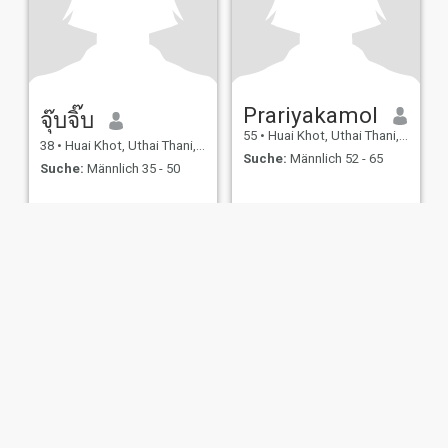
Prariyakamol
จุ๊บจิ๊บ
55
•
Huai Khot, Uthai Thani, Thailand
38
•
Huai Khot, Uthai Thani, Thailand
Suche:
Männlich 52 - 65
Suche:
Männlich 35 - 50
ungen
Rückerstattungsrichtlinien
Datenschutzerklärung
Cookie Richtlinie
D
IL MIL, INC. located at 200 Townsend St., Unit 43, San Francisco CA 94