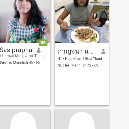
NEU
Sasiprapha
กาญจนา​ แมลงภู่​
41
•
Huai Khot, Uthai Thani, Thailand
41
•
Huai Khot, Uthai Thani, Thailand
Suche:
Männlich 45 - 65
Suche:
Männlich 42 - 69