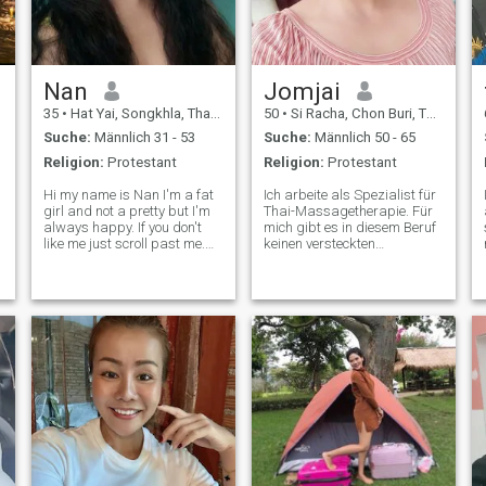
Nan
Jomjai
35
•
Hat Yai, Songkhla, Thailand
50
•
Si Racha, Chon Buri, Thailand
Suche:
Männlich 31 - 53
Suche:
Männlich 50 - 65
Religion:
Protestant
Religion:
Protestant
Hi my name is Nan I'm a fat
Ich arbeite als Spezialist für
girl and not a pretty but I'm
Thai-Massagetherapie. Für
always happy. If you don't
mich gibt es in diesem Beruf
like me just scroll past me.
keinen versteckten
I'm looking for Serious
Sexservice. Falls Sie sich der
relationship no one night
negativen Geschichte
stand,sincere , respect each
bewusst sind, bin ich geehrt
e
other, and be mature. I don't
und geehrt in meiner
care if you're rich or poor
Karriere, indem ich diesen
Beruf zur Behandlung und
Beratung von Patienten
nutze. So sehr ändert sich
meine Persönlichkeit und
mein Charakter je nach
Person, der ich begegne.
Vielen Dank, dass Sie mein
Profil besucht und meine
Nachrichten gelesen haben.