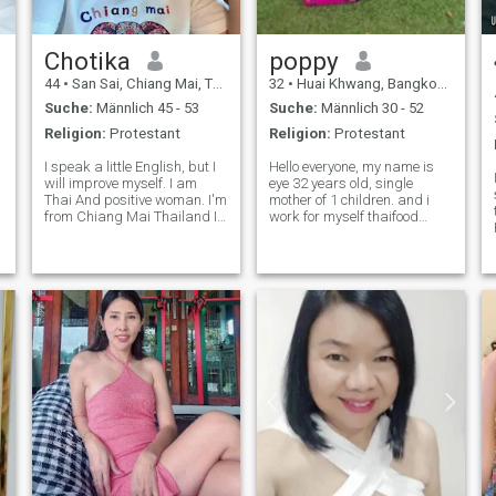
Chotika
poppy
44
•
San Sai, Chiang Mai, Thailand
32
•
Huai Khwang, Bangkok, Thailand
Suche:
Männlich 45 - 53
Suche:
Männlich 30 - 52
Religion:
Protestant
Religion:
Protestant
I speak a little English, but I
Hello everyone, my name is
will improve myself. I am
eye 32 years old, single
Thai And positive woman. I'm
mother of 1 children. and i
from Chiang Mai Thailand I
work for myself thaifood
a
sell supplements and
shop. I am looking for love
skincare products online. I
and serious relationship and
like to communicate honestly.
he must take care of me. I am
I am clear, cheerful, bright,
a loyal woman, not a
funny, like to take pict
playboy, a good housewife. If
any m