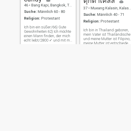
ตุ๊กตาเคลลี่
46
•
Bang Kapi, Bangkok, Thailand
37
•
Mueang Kalasin, Kalasin, Thailand
Suche:
Männlich 60 - 80
Suche:
Männlich 40 - 71
Religion:
Protestant
Religion:
Protestant
Ich bin ein süßer/66) Gute
Ich bin in Thailand geboren,
Gewohnheiten:62) Ich möchte
mein Vater ist Thailändische
einen Mann finden, der mich
und meine Mutter ist Filipino,
echt liebt/2800 ✓ und mit mir
meine Mutter ist entschieden
leben kann ✓\708\ ✓ Ich
und ich lebe bei meinem
möchte einen Mann in meinen
Vater in San Francisco. Ich 9
Träumen heiraten, und das
war mit einem Mann
bist du.
verheiratet, der ein Mann
war, der ein Mann war, der
ein Mann war, der ein Mann
war, der ein Mann war, der
ein Mann war, der ein Mann
war, der ein Mann war, der
ein Mann war, der ein Mann
war, der ein Mann war, der
ein Mann war, der ein Mann
war, der ein Mann war, der
ein Mann war, der ein Mann
war, der ein Mann, der ein
Mann, der ein Mann war Ich
bin jetzt seit 4 Jahren
chui
Kanuengnit
geschieden und habe in
dieser Zeit so viel über Kraft,
28
•
Khan Na Yao, Bangkok, Thailand
57
•
Huai Khwang, Bangkok, Thailand
Verhältnis und den Wert