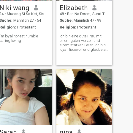
Niki wang
Elizabeth
24
•
Mueang Si Sa Ket, Sisaket, Thailand
48
•
Ban Na Doem, Surat Thani, Thailand
Suche:
Männlich 27 - 54
Suche:
Männlich 47 - 99
Religion:
Protestant
Religion:
Protestant
I’m loyal honest humble
Ich bin eine gute Frau mit
caring loving
einem guten Herzen und
einem starken Geist. Ich bin
loyal, liebevoll und glaube an
echte Liebe, Ehrlichkeit und
tiefe Verbundenheit. Ich trage
mich mit Zuversicht, aber ich
kenne auch den Wert von
Demut und Lachen. Das
Leben war nicht immer
einfach, aber es hat mich
noch liebevoller und
geerdeter gemacht. Ja, ich
habe Tattoos, aber sie
definieren mich nicht. Sie
haben jeweils eine
Geschichte, einen Grund, eine
Erinnerung. Sie machen mich
nicht zu einem schlechten
Menschen. Ich bin nicht hier,
um beurteilt zu werden,
sondern um verstanden und
Sarah
gina