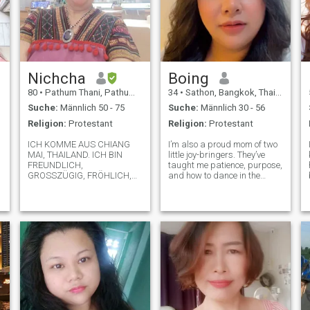
Nichcha
Boing
80
•
Pathum Thani, Pathum Thani, Thailand
34
•
Sathon, Bangkok, Thailand
Suche:
Männlich 50 - 75
Suche:
Männlich 30 - 56
Religion:
Protestant
Religion:
Protestant
ICH KOMME AUS CHIANG
I’m also a proud mom of two
MAI, THAILAND. ICH BIN
little joy-bringers. They’ve
FREUNDLICH,
taught me patience, purpose,
GROSSZÜGIG, FRÖHLICH,
and how to dance in the
LUSTIG, FAIR, EHRLICHER,
living room like nobody’s
GESUNDER, AKTIVER UND
watching. Looking for
TEMPERAMENTVOLLER
someone who honors
MENSCH UND ICH SEHEN
commitment, loves from the
.
JÜNGER AUS ALS MEIN
inside out, and knows that
RICHTIGES ALTER. ICH
real connection sta
LEHRE GERN, SINGE UND
TANZTE UND FREUE MICH,
MIT DIR ZUSAMMEN ZU
SEIN. ICH LÄCHLE IMMER.