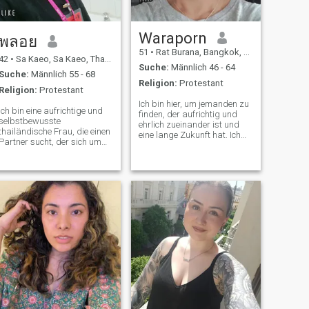
Sie ? Profil und Maximierung,
um mich besser
kennenzulernen Fühlen Sie
sich frei, mir eine Nachricht
Waraporn
พลอย
zu senden, die ich answeer
51
•
Rat Burana, Bangkok, Thailand
bitte und ich freue mich, bald
42
•
Sa Kaeo, Sa Kaeo, Thailand
mit Ihnen zu sprechen.
Suche:
Männlich 46 - 64
Suche:
Männlich 55 - 68
Religion:
Protestant
Religion:
Protestant
Ich bin hier, um jemanden zu
Ich bin eine aufrichtige und
finden, der aufrichtig und
selbstbewusste
ehrlich zueinander ist und
thailändische Frau, die einen
eine lange Zukunft hat. Ich
Partner sucht, der sich um
bin ein aufrichtiger und
sie kümmert, der von Natur
ehrlicher Mensch, der die
aus glaubt, dass es die
richtige Person findet. Ich
Hauptaufgabe eines
glaube, es gibt immer noch
Mannes ist, den Menschen
einige Leute. Ich rede nicht
zu unterstützen, die er liebt.
gern über Sex, und danke,
manche Leute lesen meine
Nachrichten.