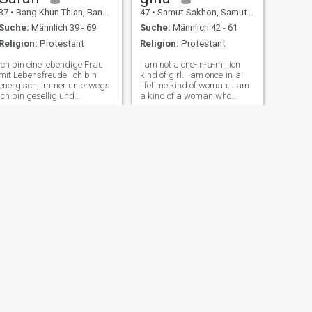
akzeptiert zu werden für
37
•
Bang Khun Thian, Bangkok, Thailand
47
•
Samut Sakhon, Samut Sakhon, Thailand
das, was ich wirklich bin.
Wenn du hinter die Tinte
Suche:
Männlich 39 - 69
Suche:
Männlich 42 - 61
blickst, findest du eine
Religion:
Protestant
Religion:
Protestant
warme Seele, die bereit ist,
mit der richtigen Person zu
Ich bin eine lebendige Frau
I am not a one-in-a-million
lieben, zu unterstützen und
mit Lebensfreude! Ich bin
kind of girl. I am once-in-a-
zu wachsen.
energisch, immer unterwegs.
lifetime kind of woman. I am
Ich bin gesellig und
a kind of a woman who
freundlich, immer bereit, ein
wears my pain like stilettos.
warmes Lächeln zu
No matter how much it hurts
schenken und aufmerksam
all you see is the beauty of it. I
zuzuhören. Ich bin fröhlich
am both soft and powerful. I
und ausgeglichen. Trotz
am a loyal woman. I
meiner aktiven und
energischen Natur schätze
ich Ehrlichkeit und
Aufrichtigkeit in meinen
Beziehungen zu den
Menschen.
WEITER
พนิดา แผ่นทอง
52
•
Bang Phli, Samut Prakan, Thailand