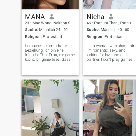
MANA
Nicha
23
•
Mae Wong, Nakhon Sawan, Thailand
46
•
Pathum Thani, Pathum Thani, Thailand
Suche:
Männlich 24 - 40
Suche:
Männlich 40 - 60
Religion:
Protestant
Religion:
Protestant
Ich suche eine ernsthafte
I'm a woman with short hair.
Beziehung. Ich bin eine
I'm romantic, sexy, and
fröhliche Thai-Frau, die gerne
looking for love and a life
kocht. Ich genieße es, dass
partner. I don't play games
sich Menschen umsorgt
or do phone sex. And this is 
fühlen und ich glaube an
real picture of me.
Freundlichkeit und Respekt
in einer Beziehung. Ich suche
einen ernsthaften Partner,
der Liebe, Vertrauen und ein
wenig Romantik im Alltag
schätzt.