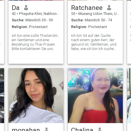
Da
Ratchanee
42
•
Phayuha Khiri, Nakhon Sawan, Thailand
55
•
Mueang Udon Thani, Udon Thani, Thailand
Suche:
Männlich 39 - 59
Suche:
Männlich 50 - 74
Religion:
Protestant
Religion:
Protestant
Ich bin eine süße Thailändin,
Ich bin 54 auf der Suche
ein Gentlemen und eine
nach einem guten Kerl, der
e
Beziehung zu Thai-Frauen.
gesund ist, Gentleman, und
Bitte kontaktieren Sie uns.
liebe, wie ich bin Ich suche
eine echte Liebe und mag
n
keinen Mann, der auch ein
Spieler ist. Für mich bin ich
kein Spieler. Ich trinke,
rauche nicht und spiele kein
Glücksspiel. Ich bin einfach
ein einfacher Mensch, der
allen Menschen hilft,
humaner, milder,
Barmherzigkeit gegenüber
Menschen und Tieren. Ich
suche nicht nach einem
Mann, der mit mir am
meisten zusammen ist. Ich
bin so glücklich, Comics zu
lesen, weshalb ich einen
guten Sinn für Humor habe.
Ich gehe auch gerne am
monahan
Chalina