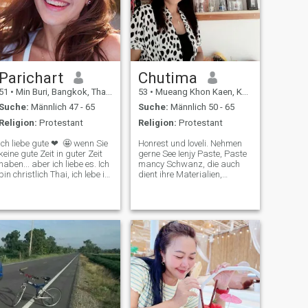
Parichart
Chutima
51
•
Min Buri, Bangkok, Thailand
53
•
Mueang Khon Kaen, Khon Kaen, Thailand
Suche:
Männlich 47 - 65
Suche:
Männlich 50 - 65
Religion:
Protestant
Religion:
Protestant
Ich liebe gute ❤ ️ 🤩 wenn Sie
Honrest und loveli. Nehmen
keine gute Zeit in guter Zeit
gerne See Ienjy Paste, Paste
haben... aber ich liebe es. Ich
mancy Schwanz, die auch
bin christlich Thai, ich lebe in
dient ihre Materialien,
BK, Thailand. Ich optimiere
Training oder Aeronics und
und entwickle die Einstellung
alhetic Mahlzeiten. Ich liebe
der Person, lächle und
es, tanzen zu schönen manic
gebildet und liebe, einfach
spendet. Ich enjorotic Musik
und einfach und geehrt. ❤ ️,
und ich mancy i manac i
bitte lass mir eine Schlange,
mantimanac i Jäger, Angeln,
wir gehen zusammen zur
Einkaufen.
Kirche, Gott liebt dich, wie ich
dich liebe.