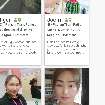
tiger
Joom
63
•
Pathum Thani, Pathum Thani, Thailand
43
•
Pathum Thani, Pathum Thani, Thailand
Suche:
Männlich 58 - 65
Suche:
Männlich 43 - 70
Religion:
Protestant
Religion:
Protestant
I'm an ugly woman but I am
Mein Englisch ist nicht gut,
a woman who is honest,
also bitte fühlen Sie sich nicht
serious and sincere, and
getragen mir, wir müssen
really love and I am a good-
lernen. Wenn Sie über mich
humored, like to laugh, love to
zu viele so wahr, dass die
travel, especially in nature,
Suche nach Daten kann
and like to go camping with
diffus sein denken
my lover in a natural
Glücksspiel aber ich habe
atmosphere. and i am
Vertrauen und Gürtel, die
christian
wahre Liebe ist Ich Gürtel
und kann mich über meinen
Rücken finden Suhate hier,
aber jeder Weg auf der
Landing-Website zu sein
und neue Menschen meine
Erfahrungen zu teilen und
gemeinsam ist, dass meiner
eigenen Erfahrungen Wissen