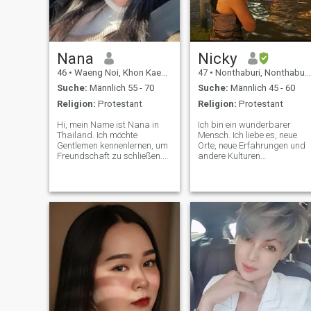
Nana
Nicky
46
•
Waeng Noi, Khon Kaen, Thailand
47
•
Nonthaburi, Nonthaburi, Thailand
Suche:
Männlich 55 - 70
Suche:
Männlich 45 - 60
Religion:
Protestant
Religion:
Protestant
Hi, mein Name ist Nana in
Ich bin ein wunderbarer
Thailand. Ich möchte
Mensch. Ich liebe es, neue
Gentlemen kennenlernen, um
Orte, neue Erfahrungen und
Freundschaft zu schließen.
andere Kulturen
Was hoffentlich zu einem
kennenzulernen. Ich lerne
langfristigen Engagement
gerne neue Dinge. In meiner
führen wird. Ich bin eine
Freizeit bin ich oft in Excel
thailändische Frau, die süß,
unterwegs, Reise, Musik hör
sanft und verständnisvoll ist.
und Zeit mit meinem Freund
Wenn du daran interessiert
und meiner Familie.
bist, mich kennenzulernen
und eine Beziehung mit einer
fürsorglichen thailändischen
Frau zu entwickeln. Bitte
fühlen Sie sich frei zu
kontaktieren. Ich danke
Ihnen.