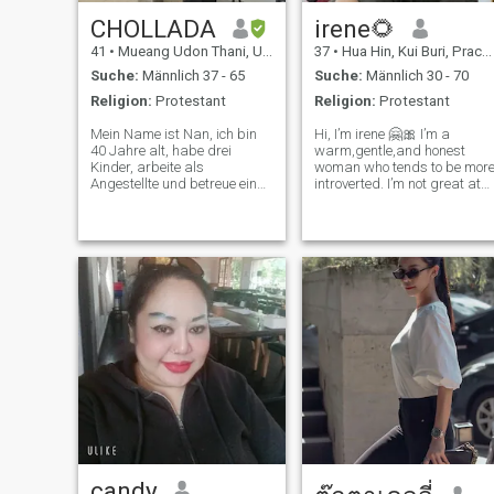
CHOLLADA
irene🌻
41
•
Mueang Udon Thani, Udon Thani, Thailand
37
•
Hua Hin, Kui Buri, Prachuap Khiri Khan, Thailand
Suche:
Männlich 37 - 65
Suche:
Männlich 30 - 70
Religion:
Protestant
Religion:
Protestant
Mein Name ist Nan, ich bin
Hi, I’m irene 🤗🎀 I’m a
40 Jahre alt, habe drei
warm,gentle,and honest
Kinder, arbeite als
woman who tends to be mor
Angestellte und betreue ein
introverted. I’m not great at
Kind zu Hause, möchte mit
starting conversations,so I
mir reden, frage jemanden,
appreciate someone who ca
der mich ernsthaft betreuen
take the lead and
möchte, und es gibt nichts
communicate with care.🤝
Schlechtes. Ich will nicht
My English is very basic. 🥹
schlafen oder mir sagen,
That’s why patienc
was ich falsch gemacht
habe.
candy