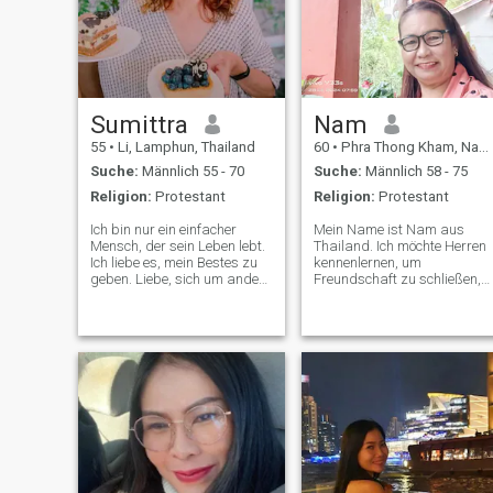
Sumittra
Nam
55
•
Li, Lamphun, Thailand
60
•
Phra Thong Kham, Nakhon Ratchasima, Thailand
Suche:
Männlich 55 - 70
Suche:
Männlich 58 - 75
Religion:
Protestant
Religion:
Protestant
Ich bin nur ein einfacher
Mein Name ist Nam aus
Mensch, der sein Leben lebt.
Thailand. Ich möchte Herren
Ich liebe es, mein Bestes zu
kennenlernen, um
geben. Liebe, sich um andere
Freundschaft zu schließen,
zu kümmern, aber kein
die hoffentlich zu einer
Pleaser. Ich glaube an das
langfristigen Verpflichtung
Teilen der Freundlichkeit. Sie
führen wird. Ich bin eine
liebt es, in der Natur zu
thailändische Frau, die süß,
wandern, zu lesen, zu
sanft und verständnisvoll ist
kochen, Gartenarbeit zu
machen, Filme, Musik, Kunst
und Handwerk zu machen.